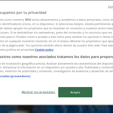
Con
cupamos por tu privacidad
ros como nuestros
1012
socios almacenamos y accedemos a datos personales, como d
 identificadores únicos, en tu dispositivo. Si seleccionas Acepto, estarás permitiendo 
de rastreo apoyen los propósitos que se muestran en «nosotros y nuestros socios trat
ionar». Si se deshabilitan los rastreadores, parte del contenido y los anuncios que ves
antes para ti. Puedes volver a acceder a este menú para cambiar tus opciones o retirar e
to en cualquier momento haciendo clic en el enlace «Mostrar los propósitos» que apar
or de la página web. Tus opciones tendrán efecto dentro de nuestro Sitio web. Para sab
stra política de privacidad.
Cookie policy
sotros como nuestros asociados tratamos los datos para proporc
s de localización geográfica precisa. Analizar activamente las características del disposit
ón. Almacenar la información en un dispositivo y/o acceder a ella. Publicidad y conteni
os, medición de publicidad y contenido, investigación de audiencia y desarrollo de ser
ociados (proveedores)
Mostrar los propósitos
Acepto