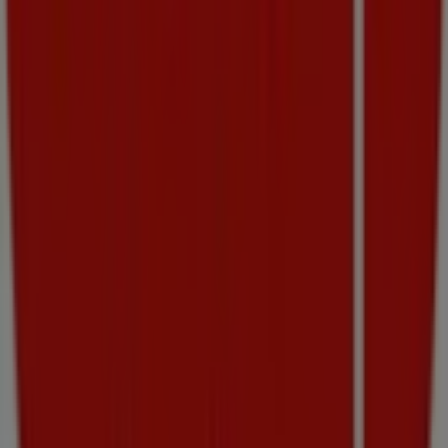
poprednej značky v sektore
Supermarkety
. Naša
kamenná predajňa sa nachádza na adrese
1.
československej brigády
,
Vrútky
, kde nájdete široký
výber kvalitných produktov a ušetríte počas celého
august 2026
.
Na Tiendeo vám poskytujeme aktuálne informácie o
COOP Jednota
, vrátane otváracích hodín, exkluzívnych
ponúk a presnej polohy predajne na adrese
1.
československej brigády
. Okrem toho máte prístup k
najnovším katalógom
COOP Jednota
, kde môžete objaviť
najnovšie akcie a využiť skvelé zľavy na produkty z
kategórie
Supermarkety
pri nakupovaní v
Vrútky
.
Nenechajte si ujsť príležitosť navštíviť predajňu
COOP
Jednota
na adrese
1. československej brigády
a
vychutnať si kompletný nákupný zážitok. Objavte akcie,
ktoré sme pre vás pripravili na
august
, a buďte
informovaní o najlepších ponukách
COOP Jednota
v
Vrútky
. Navštívte nás a začnite šetriť už dnes!