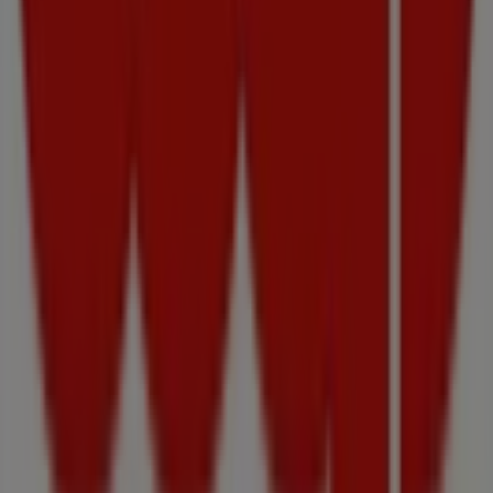
Viac informácií — COOP Jednota
Zobraziť ostatné
predajne COOP Jednota v Vrútky
Reklama