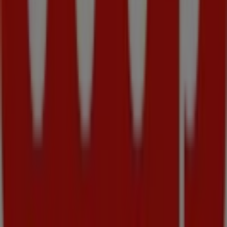
Zatvorené
Cube
1. Csl. brigady 17, Vrútky
182 m
Alte întreprinderi din Supermarkety
v Vrútky
COOP Jednota
Vitajte v predajni
COOP Jednota
na Tiendeo! Tu môžete
objaviť najlepšie
ponuky
,
akcie
a
katalógy
tejto