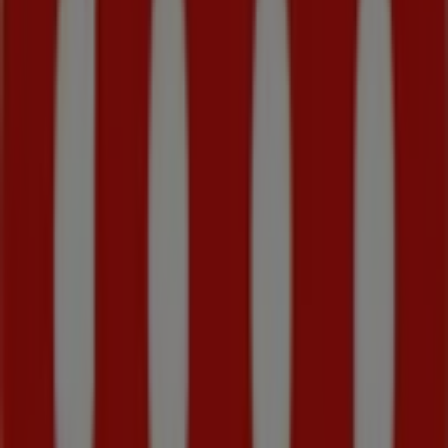
Zatvorené
Telekom
1. Čsl brigády 57, Vrútky
111 m
Zatvorené
Dr Max
Republikánska 6, Vrútky
169 m