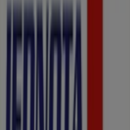
Čo robíme
Obchodné riešenia
Správy a médiá
Pracuj s nami
Kontaktuj nás
Obchodná a marketingová požiadavka
Obchod sa nesprávne nachádza na mape
Týždenná spätná väzba na inzerciu
Technické problémy a všeobecná spätná väzba
Zoznam
Značky
Miestne značky
Obchodníci