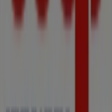
Tiendeo je súčasťou technologickej spoločnosti
Shopfully, vďaka ktorej sa po celom svete mení spôsob
lokálneho nakupovania.
Tiendeo