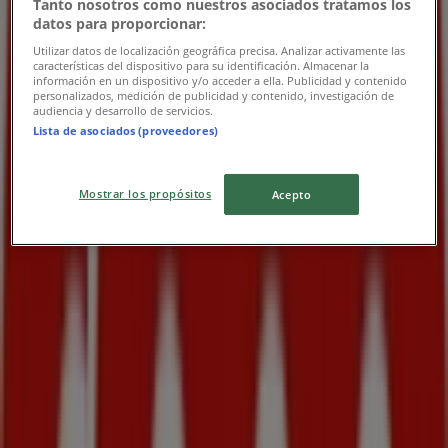
Tanto nosotros como nuestros asociados tratamos los
datos para proporcionar:
Platnosť končí 31. 12.
Utilizar datos de localización geográfica precisa. Analizar activamente las
características del dispositivo para su identificación. Almacenar la
Najbližšie obchody
información en un dispositivo y/o acceder a ella. Publicidad y contenido
personalizados, medición de publicidad y contenido, investigación de
audiencia y desarrollo de servicios.
Lista de asociados (proveedores)
COOP Jednota
Mostrar los propósitos
Acepto
1. československej brigády, Vrútky
91 m
TETA Drogerie
1. Československej brigády 19, Vrútky
95 m