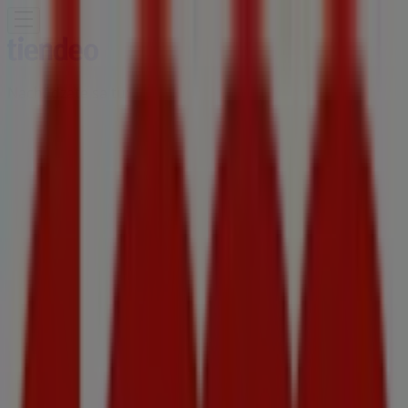
Nachádzate sa tu:
Vrútky - 81000
Featured
Supermarkety
Odevy, Obuv a
Doplnky
Elektronika
Dom a Záhrada
Drogéria a
Kozmetika
Šport
Hračky a Voľný Čas
Auto, Moto a
Náhradné Diely
Reštaurácia
Bánk a Služieb
Reklama
COOP Jednota Predajní | 1.
československej brigády, Vrútky -