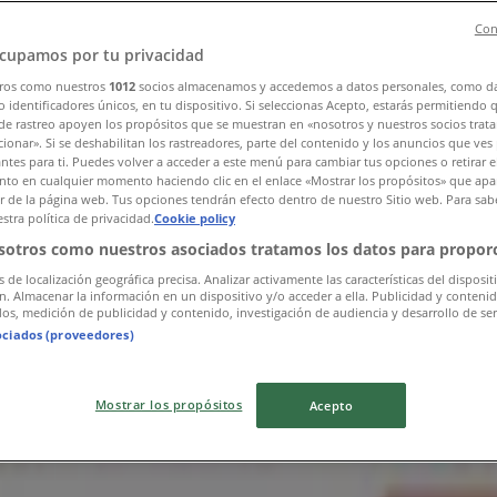
Con
cupamos por tu privacidad
ros como nuestros
1012
socios almacenamos y accedemos a datos personales, como d
 identificadores únicos, en tu dispositivo. Si seleccionas Acepto, estarás permitiendo 
de rastreo apoyen los propósitos que se muestran en «nosotros y nuestros socios trat
ionar». Si se deshabilitan los rastreadores, parte del contenido y los anuncios que ves
antes para ti. Puedes volver a acceder a este menú para cambiar tus opciones o retirar e
așul dumneavoastră
to en cualquier momento haciendo clic en el enlace «Mostrar los propósitos» que apar
or de la página web. Tus opciones tendrán efecto dentro de nuestro Sitio web. Para sab
stra política de privacidad.
Cookie policy
sotros como nuestros asociados tratamos los datos para proporc
s de localización geográfica precisa. Analizar activamente las características del disposit
ón. Almacenar la información en un dispositivo y/o acceder a ella. Publicidad y conteni
os, medición de publicidad y contenido, investigación de audiencia y desarrollo de ser
ociados (proveedores)
Mostrar los propósitos
Acepto