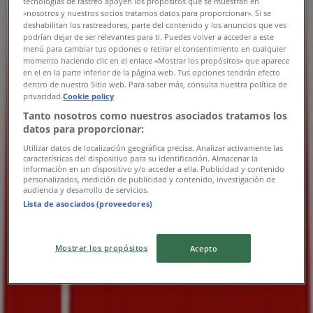
tecnologías de rastreo apoyen los propósitos que se muestran en
06:30 - 17:00
«nosotros y nuestros socios tratamos datos para proporcionar». Si se
deshabilitan los rastreadores, parte del contenido y los anuncios que ves
Piatok
podrían dejar de ser relevantes para ti. Puedes volver a acceder a este
06:30 - 17:00
menú para cambiar tus opciones o retirar el consentimiento en cualquier
Sobota
momento haciendo clic en el enlace «Mostrar los propósitos» que aparece
en el en la parte inferior de la página web. Tus opciones tendrán efecto
06:30 - 12:00
dentro de nuestro Sitio web. Para saber más, consulta nuestra política de
privacidad.
Cookie policy
Mapa
0945 347 255
Tanto nosotros como nuestros asociados tratamos los
datos para proporcionar:
Zatvorené
Utilizar datos de localización geográfica precisa. Analizar activamente las
características del dispositivo para su identificación. Almacenar la
información en un dispositivo y/o acceder a ella. Publicidad y contenido
Nedel’a
personalizados, medición de publicidad y contenido, investigación de
audiencia y desarrollo de servicios.
Lista de asociados (proveedores)
Zatvorené
Pondelok
06:30 - 12:00
Mostrar los propósitos
Acepto
Utorok
06:30 - 17:00
Streda
06:30 - 17:00