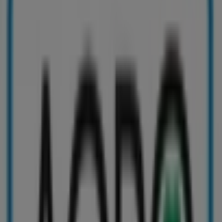
Alte întreprinderi din Supermarkety
v Topoľčany
Milk Agro
Vitajte na Tiendeo! Toto je najlepšia možnosť nielen na
nájdenie najlepších
ponúk
,
katalógov
a
akcií
, ale aj na
objavenie najlepších obchodov v
Topoľčany
. Počas
mesiaca
august 2026
môžete na našej platforme spoznať
najnovšie ponuky
Milk Agro
, jednej z najznámejších
značiek, ako aj polohu a detaily najbližších obchodov v
Topoľčany
.
Na Tiendeo máte prístup nielen k
zľavám
a
akciám
, ale
aj k informáciám o kamenných obchodoch vo vašom
meste. Prezrite si katalógy
Milk Agro
, nájdite predajne v
Topoľčany
a objavte produkty s veľkými zľavami, vďaka
ktorým môžete ušetriť počas
august
. Okrem toho vám