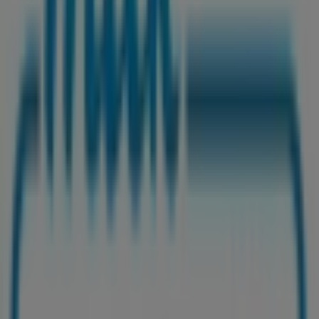
Chystáme sa publikovať ponuky z Milk Agro
Mestá s predajňami Milk Agro
Milk Agro Partizánske
Milk Agro Nováky
Milk Agro
Trenčín
Milk Agro Kremnica
Milk Agro Pezinok
Milk
Agro Dunajská Streda
Milk Agro Bratislava
Milk Agro
Ružomberok
Pozri viac miest