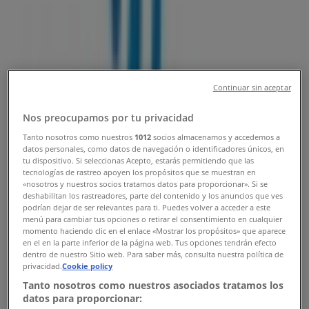
Adresy
Tiendeo v Topoľčany
»
Supermarkety Ponuky — Topoľčany
»
Milk Agro Topoľčany
»
Continuar sin aceptar
Milk Agro obchody v Topoľčany
Nos preocupamos por tu privacidad
Tanto nosotros como nuestros
1012
socios almacenamos y accedemos a
datos personales, como datos de navegación o identificadores únicos, en
Milk Agro
tu dispositivo. Si seleccionas Acepto, estarás permitiendo que las
tecnologías de rastreo apoyen los propósitos que se muestran en
Krušovská 2310/2, Topoľčany
«nosotros y nuestros socios tratamos datos para proporcionar». Si se
deshabilitan los rastreadores, parte del contenido y los anuncios que ves
podrían dejar de ser relevantes para ti. Puedes volver a acceder a este
499 m
menú para cambiar tus opciones o retirar el consentimiento en cualquier
momento haciendo clic en el enlace «Mostrar los propósitos» que aparece
Otvorené
en el en la parte inferior de la página web. Tus opciones tendrán efecto
dentro de nuestro Sitio web. Para saber más, consulta nuestra política de
privacidad.
Cookie policy
Tanto nosotros como nuestros asociados tratamos los
datos para proporcionar: