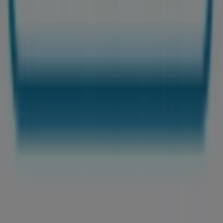
Technické problémy a všeobecná spätná väzba
Zoznam
Značky
Miestne značky
Obchodníci
Obchody nablízku
Produkty
Miestne produkty
Mestá
Stiahni Tiendeo aplikáciu