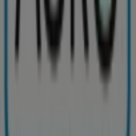
Tiendeo je súčasťou technologickej spoločnosti
Shopfully, vďaka ktorej sa po celom svete mení spôsob
lokálneho nakupovania.
Tiendeo
Čo robíme
Obchodné riešenia
Správy a médiá
Pracuj s nami
Kontaktuj nás
Obchodná a marketingová požiadavka
Obchod sa nesprávne nachádza na mape
Týždenná spätná väzba na inzerciu