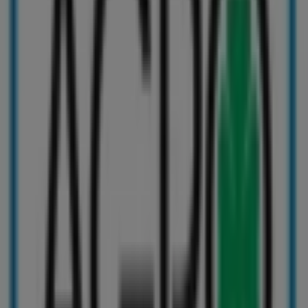
poskytujeme podrobné informácie o presných polohách
obchodov, otváracích hodinách a ďalších detailoch, ktoré
vám pomôžu pri nákupoch.
Nenechajte si ujsť
ponuky
v obchodoch
Milk Agro
v
Topoľčany
a zostaňte informovaní o najlepších cenách
počas
august 2026
. Na Tiendeo vždy nájdete tie najlepšie
obchody a nákupné možnosti v
Topoľčany
. Začnite
objavovať obchody a akcie, ktoré sme pre vás pripravili,
už teraz!
Reklama