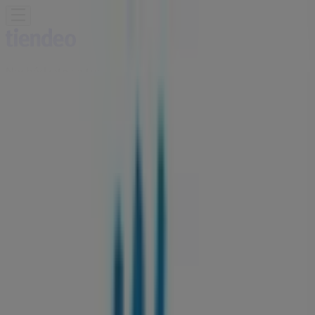
Nachádzate sa tu:
Topoľčany - 81000
Featured
Supermarkety
Odevy, Obuv a
Doplnky
Elektronika
Dom a Záhrada
Drogéria a
Kozmetika
Šport
Hračky a Voľný Čas
Auto, Moto a
Náhradné Diely
Reštaurácia
Bánk a Služieb
Reklama
Milk Agro Predajne Topoľčany -
Kontakty, Otváracie Hodiny a