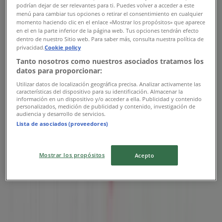
Piatok
podrían dejar de ser relevantes para ti. Puedes volver a acceder a este
menú para cambiar tus opciones o retirar el consentimiento en cualquier
10:00 - 21:00
momento haciendo clic en el enlace «Mostrar los propósitos» que aparece
Sobota
en el en la parte inferior de la página web. Tus opciones tendrán efecto
10:00 - 21:00
dentro de nuestro Sitio web. Para saber más, consulta nuestra política de
privacidad.
Cookie policy
Mapa
+421 55 685 33 49
Tanto nosotros como nuestros asociados tratamos los
datos para proporcionar:
Zatvorené
Utilizar datos de localización geográfica precisa. Analizar activamente las
características del dispositivo para su identificación. Almacenar la
información en un dispositivo y/o acceder a ella. Publicidad y contenido
personalizados, medición de publicidad y contenido, investigación de
Nedel’a
audiencia y desarrollo de servicios.
10:00 - 21:00
Lista de asociados (proveedores)
Pondelok
10:00 - 21:00
Utorok
Mostrar los propósitos
Acepto
10:00 - 21:00
Streda
10:00 - 21:00
Štvrtok
10:00 - 21:00
Piatok