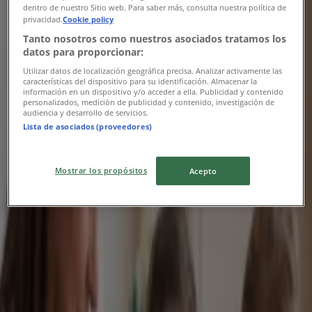
dentro de nuestro Sitio web. Para saber más, consulta nuestra política de
privacidad.
Cookie policy
Tanto nosotros como nuestros asociados tratamos los
datos para proporcionar:
Utilizar datos de localización geográfica precisa. Analizar activamente las
características del dispositivo para su identificación. Almacenar la
información en un dispositivo y/o acceder a ella. Publicidad y contenido
personalizados, medición de publicidad y contenido, investigación de
audiencia y desarrollo de servicios.
Lista de asociados (proveedores)
{"numCatalogs":0}
Iné letáky z Odevy, Obuv a Doplnky
Mostrar los propósitos
Acepto
v Košice
Nový
Pepco
Naše najlepšie ponuky pre vás