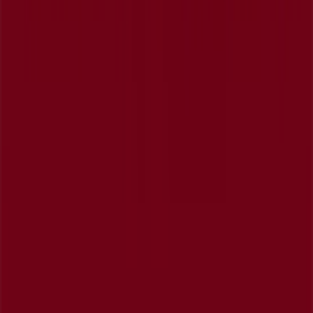
Správy a médiá
Pracuj s nami
Kontaktuj nás
Obchodná a marketingová požiadavka
Obchod sa nesprávne nachádza na mape
Týždenná spätná väzba na inzerciu
Technické problémy a všeobecná spätná väzba
Zoznam
Značky
Miestne značky
Obchodníci
Obchody nablízku
Produkty