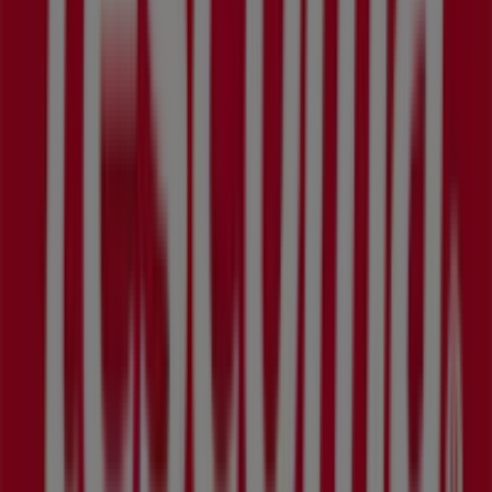
predajňa sa nachádza na adrese
Bratislavská 11
,
Piešťany
, kde nájdete široký výber kvalitných produktov
a ušetríte počas celého
august 2026
.
Na Tiendeo vám poskytujeme aktuálne informácie o
Tescoma
, vrátane otváracích hodín, exkluzívnych ponúk
a presnej polohy predajne na adrese
Bratislavská 11
.
Okrem toho máte prístup k najnovším katalógom
Tescoma
, kde môžete objaviť najnovšie akcie a využiť
skvelé zľavy na produkty z kategórie
Dom a Záhrada
pri
nakupovaní v
Piešťany
.
Nenechajte si ujsť príležitosť navštíviť predajňu
Tescoma
na adrese
Bratislavská 11
a vychutnať si kompletný
nákupný zážitok. Objavte akcie, ktoré sme pre vás
pripravili na
august
, a buďte informovaní o najlepších
ponukách
Tescoma
v
Piešťany
. Navštívte nás a začnite
šetriť už dnes!
Viac informácií — Tescoma
Zobraziť ostatné predajne
Tescoma v Piešťany