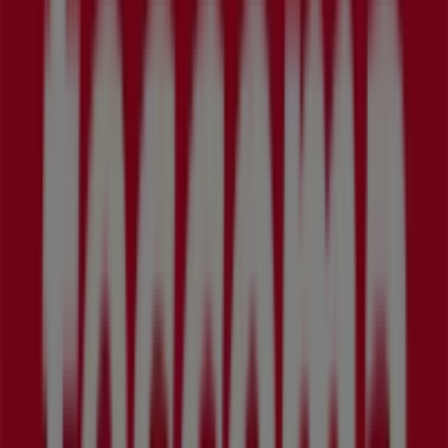
25 m
Euronics
Bratislavská 11/a, Piešťany
256 m
Zatvorené
Domoss
Bratislavská 11/a, Piešťany
292 m
Zatvorené