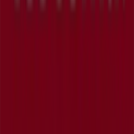
Tiendeo je súčasťou technologickej spoločnosti
Shopfully, vďaka ktorej sa po celom svete mení spôsob
lokálneho nakupovania.
Tiendeo
Čo robíme
Obchodné riešenia