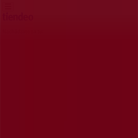
Nachádzate sa tu:
Piešťany - 81000
Featured
Supermarkety
Odevy, Obuv a
Doplnky
Elektronika
Dom a Záhrada
Drogéria a
Kozmetika
Šport
Hračky a Voľný Čas
Auto, Moto a
Náhradné Diely
Reštaurácia
Bánk a Služieb
Reklama
Tescoma Predajní | Bratislavská 11,
Piešťany - Otváracie Hodiny a Akcie