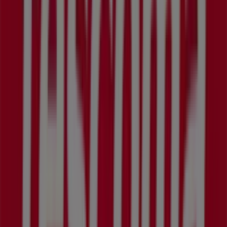
Tescoma
Bratislavská 11, Piešťany
301 m
Alte întreprinderi din Dom a
Záhrada v Piešťany
Tescoma
Vitajte v predajni
Tescoma
na Tiendeo! Tu môžete objaviť
najlepšie
ponuky
,
akcie
a
katalógy
tejto poprednej
značky v sektore
Dom a Záhrada
. Naša kamenná