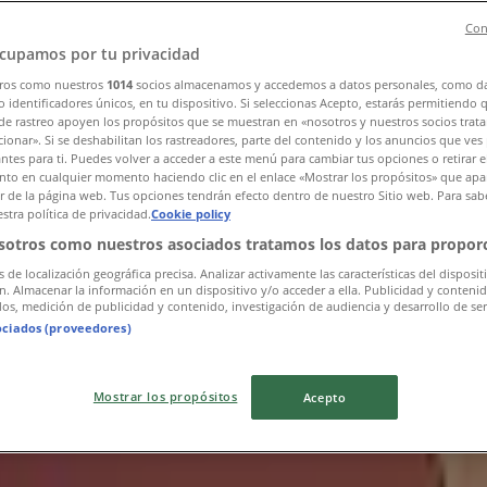
Con
cupamos por tu privacidad
ros como nuestros
1014
socios almacenamos y accedemos a datos personales, como d
 identificadores únicos, en tu dispositivo. Si seleccionas Acepto, estarás permitiendo 
de rastreo apoyen los propósitos que se muestran en «nosotros y nuestros socios trat
ionar». Si se deshabilitan los rastreadores, parte del contenido y los anuncios que ves
antes para ti. Puedes volver a acceder a este menú para cambiar tus opciones o retirar e
ger v Martin:
to en cualquier momento haciendo clic en el enlace «Mostrar los propósitos» que apar
or de la página web. Tus opciones tendrán efecto dentro de nuestro Sitio web. Para sab
stra política de privacidad.
Cookie policy
sotros como nuestros asociados tratamos los datos para proporc
s de localización geográfica precisa. Analizar activamente las características del disposit
ón. Almacenar la información en un dispositivo y/o acceder a ella. Publicidad y conteni
os, medición de publicidad y contenido, investigación de audiencia y desarrollo de ser
ociados (proveedores)
Mostrar los propósitos
Acepto