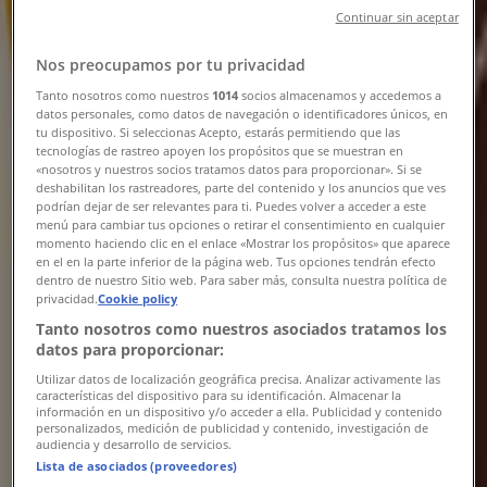
Continuar sin aceptar
Nos preocupamos por tu privacidad
COOP Jednota
Tanto nosotros como nuestros
1014
socios almacenamos y accedemos a
Naše najlepšie ponuky pre vás
datos personales, como datos de navegación o identificadores únicos, en
tu dispositivo. Si seleccionas Acepto, estarás permitiendo que las
tecnologías de rastreo apoyen los propósitos que se muestran en
Platnosť končí 31. 12.
«nosotros y nuestros socios tratamos datos para proporcionar». Si se
{"numCatalogs":1}
deshabilitan los rastreadores, parte del contenido y los anuncios que ves
podrían dejar de ser relevantes para ti. Puedes volver a acceder a este
menú para cambiar tus opciones o retirar el consentimiento en cualquier
Rozvrhy a adresy COOP Jednota
momento haciendo clic en el enlace «Mostrar los propósitos» que aparece
en el en la parte inferior de la página web. Tus opciones tendrán efecto
dentro de nuestro Sitio web. Para saber más, consulta nuestra política de
privacidad.
Cookie policy
Tanto nosotros como nuestros asociados tratamos los
COOP Jednota
datos para proporcionar:
Čsa, Banská bystrica
Utilizar datos de localización geográfica precisa. Analizar activamente las
características del dispositivo para su identificación. Almacenar la
información en un dispositivo y/o acceder a ella. Publicidad y contenido
665 m
personalizados, medición de publicidad y contenido, investigación de
audiencia y desarrollo de servicios.
Otvorené
Lista de asociados (proveedores)