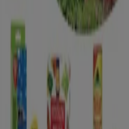
-2 dní
TETA Drogerie
Ponuky pre lovcov výhodných ponúk
Platnosť končí 11. 8.
Prievidza
TETA Drogerie