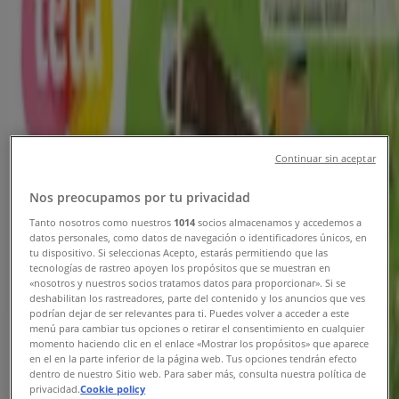
Tiendeo v Prievidza
»
Drogéria a Kozmetika Ponuky — Prievidza
Nový
TETA Drogerie
Continuar sin aceptar
Nos preocupamos por tu privacidad
Aktuálne ponuky a akcie
Tanto nosotros como nuestros
1014
socios almacenamos y accedemos a
Platnosť končí 11. 8.
Prievidza
datos personales, como datos de navegación o identificadores únicos, en
tu dispositivo. Si seleccionas Acepto, estarás permitiendo que las
-3 dní
tecnologías de rastreo apoyen los propósitos que se muestran en
«nosotros y nuestros socios tratamos datos para proporcionar». Si se
deshabilitan los rastreadores, parte del contenido y los anuncios que ves
podrían dejar de ser relevantes para ti. Puedes volver a acceder a este
TETA Drogerie
menú para cambiar tus opciones o retirar el consentimiento en cualquier
momento haciendo clic en el enlace «Mostrar los propósitos» que aparece
en el en la parte inferior de la página web. Tus opciones tendrán efecto
TETA Drogerie katalóg
dentro de nuestro Sitio web. Para saber más, consulta nuestra política de
privacidad.
Cookie policy