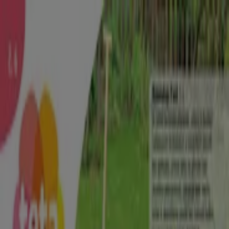
Nachádzate sa tu:
Prievidza - 81000
Featured
Supermarkety
Odevy, Obuv a
Doplnky
Elektronika
Dom a Záhrada
Drogéria a
Kozmetika
Šport
Hračky a Voľný Čas
Auto, Moto a
Náhradné Diely
Reštaurácia
Bánk a Služieb
Reklama
Drogérie v Prievidza - Zľavy,
Výpredaje a Ponuky