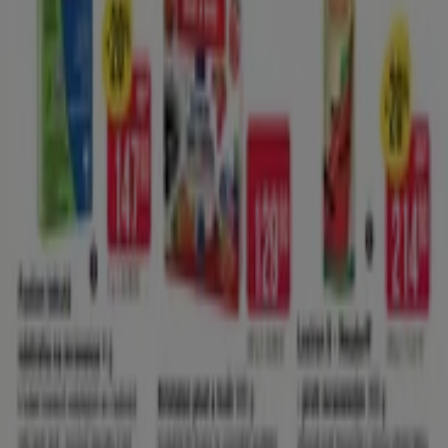
Veľký výber ponúk
Platnosť končí 25. 8.
Prievidza
Ukáž viac
Reklama
Drogéria a Kozmetika katalógy v