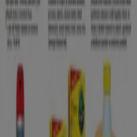
Prievidza
Letáky a najlepšie ponuky v
Prievidza
kebab
bazár
kopačky
plavky
pracovné
odevy
papiernictvo
box
domino
ovčí syr
Drogéria a Kozmetika v iných
mestách
Bratislava
Košice
Žilina
Prešov
Nitra
Banská
Bystrica
Trenčín
Trnava
Poprad
Martin
Michalovce
Prievidza
Zvolen
Liptovský Mikuláš
Topoľčany
Nové Zámky
Pozri viac miest
Kozmetika je starostlivosť o zachovanie telesnej krásy,