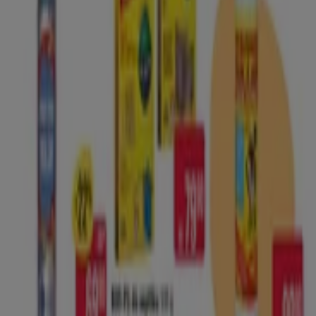
odstránenie jej nedostatkov na vedeckom podklade.
Využíva poznatky viacerých odborov, napr. dermatológie,
chémie, biológie.
Prejsť na ponuky v Drogéria a Kozmetika
Reklama