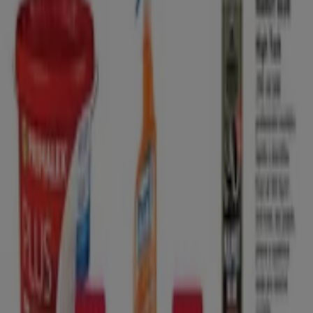
Tiendeo
Čo robíme
Obchodné riešenia
Správy a médiá
Pracuj s nami
Kontaktuj nás
Obchodná a marketingová požiadavka
Obchod sa nesprávne nachádza na mape
Týždenná spätná väzba na inzerciu
Technické problémy a všeobecná spätná väzba
Zoznam