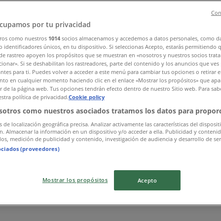
Con
cupamos por tu privacidad
ros como nuestros
1014
socios almacenamos y accedemos a datos personales, como d
 identificadores únicos, en tu dispositivo. Si seleccionas Acepto, estarás permitiendo 
de rastreo apoyen los propósitos que se muestran en «nosotros y nuestros socios trat
ionar». Si se deshabilitan los rastreadores, parte del contenido y los anuncios que ves
antes para ti. Puedes volver a acceder a este menú para cambiar tus opciones o retirar e
to en cualquier momento haciendo clic en el enlace «Mostrar los propósitos» que apar
or de la página web. Tus opciones tendrán efecto dentro de nuestro Sitio web. Para sab
stra política de privacidad.
Cookie policy
sotros como nuestros asociados tratamos los datos para proporc
s de localización geográfica precisa. Analizar activamente las características del disposit
ón. Almacenar la información en un dispositivo y/o acceder a ella. Publicidad y conteni
os, medición de publicidad y contenido, investigación de audiencia y desarrollo de ser
ociados (proveedores)
Mostrar los propósitos
Acepto