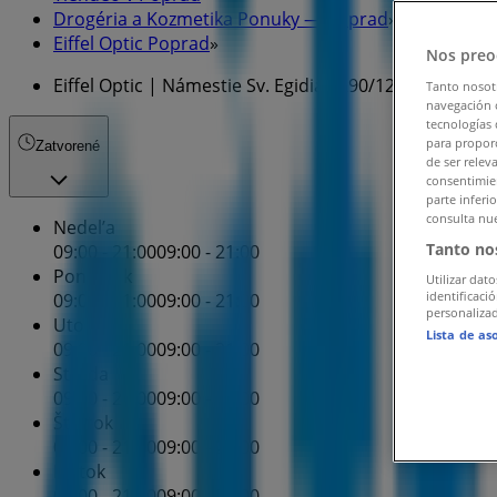
Drogéria a Kozmetika Ponuky — Poprad
»
Eiffel Optic Poprad
»
Nos preo
Eiffel Optic | Námestie Sv. Egidia 3290/124
Tanto nosot
navegación o
tecnologías 
para proporc
Zatvorené
de ser relev
consentimien
parte inferi
consulta nue
Nedel’a
Tanto no
09:00 - 21:00
09:00 - 21:00
Pondelok
Utilizar dato
identificaci
09:00 - 21:00
09:00 - 21:00
personalizad
Utorok
Lista de as
09:00 - 21:00
09:00 - 21:00
Streda
09:00 - 21:00
09:00 - 21:00
Štvrtok
09:00 - 21:00
09:00 - 21:00
Piatok
09:00 - 21:00
09:00 - 21:00