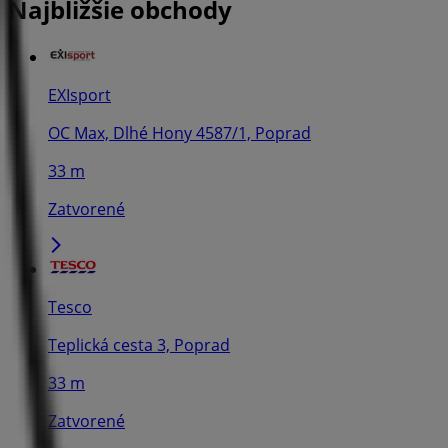
Najbližšie obchody
EXIsport
OC Max, Dlhé Hony 4587/1, Poprad
33 m
Zatvorené
Tesco
Teplická cesta 3, Poprad
33 m
Zatvorené