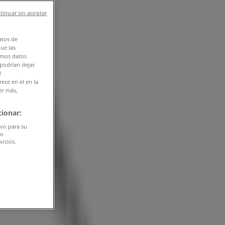
tinuar sin aceptar
atos de
que las
amos datos
 podrían dejar
l
ece en el en la
er más,
ionar:
ivo para su
do
vicios.