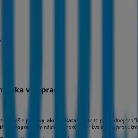
rad
zmetika v Poprad
ť najlepšie
ponuky
,
akcie
a
katalógy
tejto poprednej značk
0/124
,
Poprad
, kde nájdete široký výber kvalitných produkt