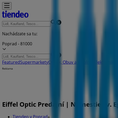
Nachádzate sa tu:
Poprad - 81000
Featured
Supermarkety
Odevy, Obuv a Doplnky
Elektronika
Reklama
Eiffel Optic Predajní | Námestie Sv. 
Tiendeo v Poprad
»