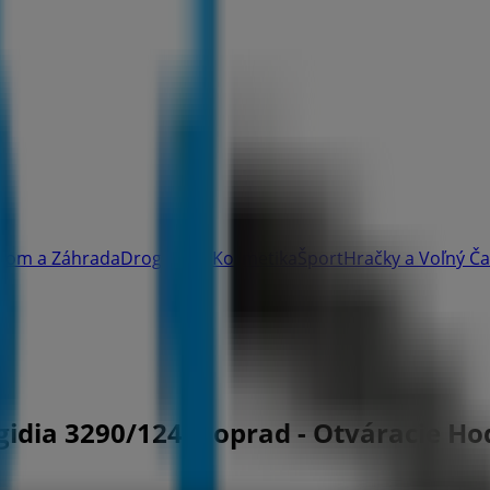
Dom a Záhrada
Drogéria a Kozmetika
Šport
Hračky a Voľný Č
Egidia 3290/124, Poprad - Otváracie H