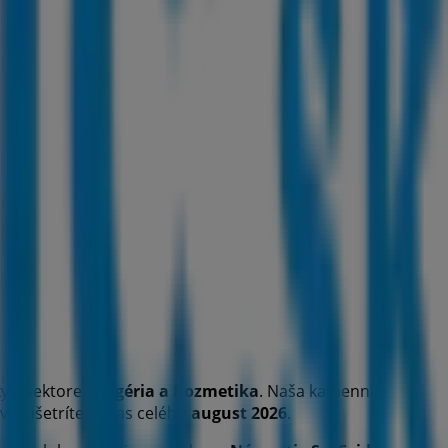
y v sektore
Drogéria a Kozmetika
. Naša kamenná
ov a ušetríte počas celého
august 2026
.