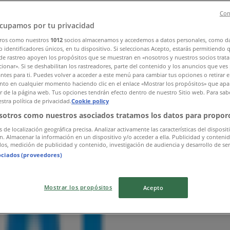
Con
cupamos por tu privacidad
ros como nuestros
1012
socios almacenamos y accedemos a datos personales, como d
 identificadores únicos, en tu dispositivo. Si seleccionas Acepto, estarás permitiendo 
de rastreo apoyen los propósitos que se muestran en «nosotros y nuestros socios trat
ionar». Si se deshabilitan los rastreadores, parte del contenido y los anuncios que ves
antes para ti. Puedes volver a acceder a este menú para cambiar tus opciones o retirar e
to en cualquier momento haciendo clic en el enlace «Mostrar los propósitos» que apar
or de la página web. Tus opciones tendrán efecto dentro de nuestro Sitio web. Para sab
stra política de privacidad.
Cookie policy
sotros como nuestros asociados tratamos los datos para proporc
s de localización geográfica precisa. Analizar activamente las características del disposit
ón. Almacenar la información en un dispositivo y/o acceder a ella. Publicidad y conteni
os, medición de publicidad y contenido, investigación de audiencia y desarrollo de ser
ociados (proveedores)
Mostrar los propósitos
Acepto