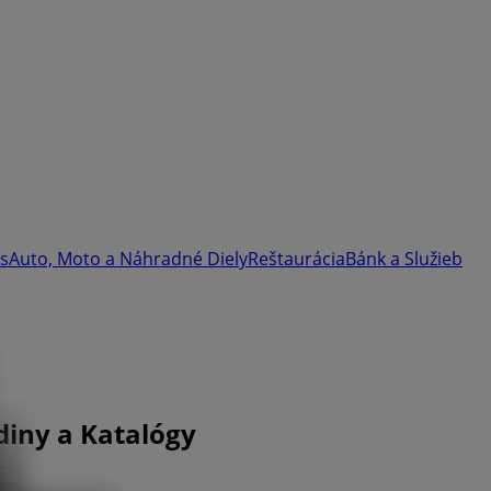
as
Auto, Moto a Náhradné Diely
Reštaurácia
Bánk a Služieb
odiny a Katalógy