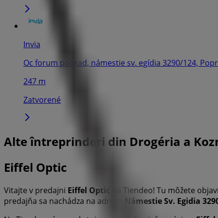
Invia
Oc forum poprad, námestie sv. egídia 3290/124, Pop
247 m
Zatvorené
Alte întreprinderi din Drogéria a Ko
Eiffel Optic
Vitajte v predajni
Eiffel Optic
na Tiendeo! Tu môžete objavi
predajňa sa nachádza na adrese
Námestie Sv. Egidia 329