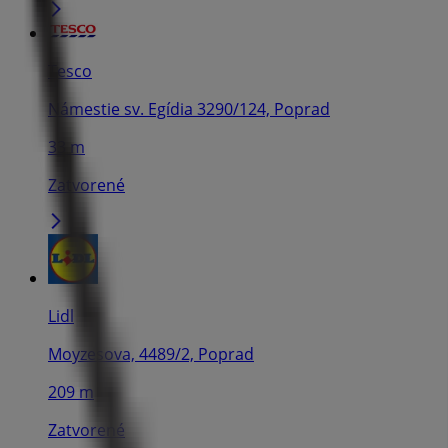
Tesco
Námestie sv. Egídia 3290/124, Poprad
33 m
Zatvorené
Lidl
Moyzesova, 4489/2, Poprad
209 m
Zatvorené