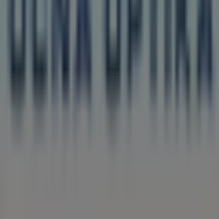
vás pripravili na
august
, a buďte informovaní o
najlepších ponukách
Fokus Optika
v
Šurany
. Navštívte
nás a začnite šetriť už dnes!
Viac informácií — Fokus Optika
Zobraziť ostatné predajne
Fokus Optika v Šurany
Reklama