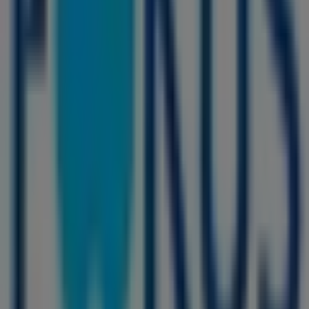
Tescoma
Snp 1, Šurany
84 m
Euronics
Hviezdoslavova 8, Šurany
139 m
Zatvorené
Lidl