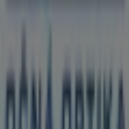
Fokus Optika
Vitajte v predajni
Fokus Optika
na Tiendeo! Tu môžete
objaviť najlepšie
ponuky
,
akcie
a
katalógy
tejto
poprednej značky v sektore
Drogéria a Kozmetika
. Naša
kamenná predajňa sa nachádza na adrese
Námestie
hrdinov 21
,
Šurany
, kde nájdete široký výber kvalitných
produktov a ušetríte počas celého
august 2026
.
Na Tiendeo vám poskytujeme aktuálne informácie o
Fokus Optika
, vrátane otváracích hodín, exkluzívnych
ponúk a presnej polohy predajne na adrese
Námestie
hrdinov 21
. Okrem toho máte prístup k najnovším
katalógom
Fokus Optika
, kde môžete objaviť najnovšie
akcie a využiť skvelé zľavy na produkty z kategórie
Drogéria a Kozmetika
pri nakupovaní v
Šurany
.
Nenechajte si ujsť príležitosť navštíviť predajňu
Fokus
Optika
na adrese
Námestie hrdinov 21
a vychutnať si
kompletný nákupný zážitok. Objavte akcie, ktoré sme pre