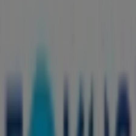
08:00 - 12:00
12:30 - 16:30
Streda
08:00 - 12:00
12:30 - 16:30
Štvrtok
08:00 - 12:00
12:30 - 16:30
Piatok
08:00 - 12:00
12:30 - 16:30
Sobota
Zatvorené
Mapa
0356500644
Chystáme sa publikovať ponuky z Fokus Optika
Reklama