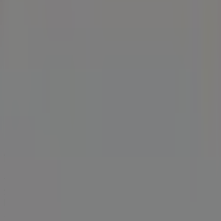
Tiendeo je súčasťou technologickej spoločnosti
Shopfully, vďaka ktorej sa po celom svete mení spôsob
lokálneho nakupovania.