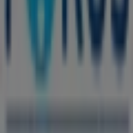
Školská, 3926/1A, Šurany
139 m
Zatvorené
Benu Lekáreň
Mudrochova 966/2, Šurany
146 m
Zatvorené
Alte întreprinderi din Drogéria a
Kozmetika v Šurany