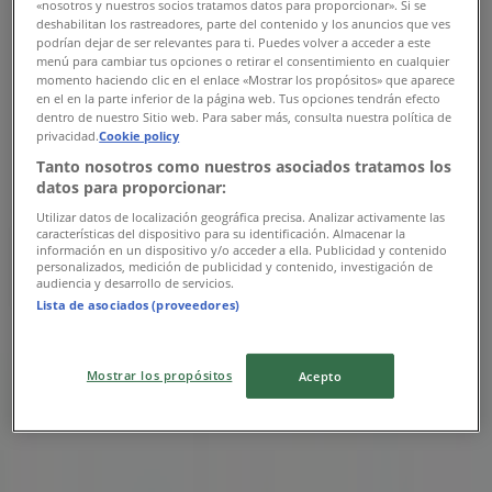
«nosotros y nuestros socios tratamos datos para proporcionar». Si se
08:00 - 12:00
12:30 - 16:30
deshabilitan los rastreadores, parte del contenido y los anuncios que ves
Štvrtok
podrían dejar de ser relevantes para ti. Puedes volver a acceder a este
08:00 - 12:00
12:30 - 16:30
menú para cambiar tus opciones o retirar el consentimiento en cualquier
Piatok
momento haciendo clic en el enlace «Mostrar los propósitos» que aparece
en el en la parte inferior de la página web. Tus opciones tendrán efecto
08:00 - 12:00
12:30 - 16:30
dentro de nuestro Sitio web. Para saber más, consulta nuestra política de
Sobota
privacidad.
Cookie policy
Tanto nosotros como nuestros asociados tratamos los
Zatvorené
datos para proporcionar:
Mapa
0356500644
Utilizar datos de localización geográfica precisa. Analizar activamente las
características del dispositivo para su identificación. Almacenar la
información en un dispositivo y/o acceder a ella. Publicidad y contenido
Zatvorené
personalizados, medición de publicidad y contenido, investigación de
audiencia y desarrollo de servicios.
Lista de asociados (proveedores)
Nedel’a
Mostrar los propósitos
Acepto
Zatvorené
Pondelok
08:00 - 12:00
12:30 - 16:30
Utorok