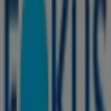
Najbližšie obchody
Tesco
Hviezdoslavova 2/A, Šurany
49 m
Zatvorené