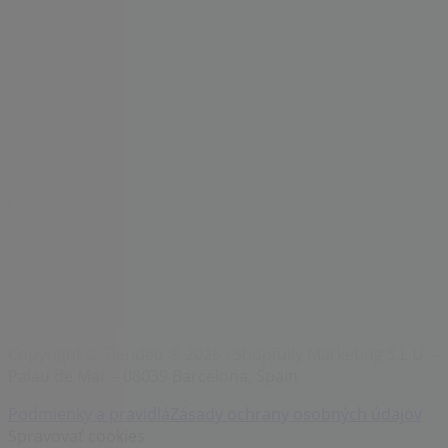
Značky
Miestne značky
Obchodníci
Obchody nablízku
Produkty
Miestne produkty
Mestá
Stiahni Tiendeo aplikáciu
Copyright © Tiendeo ® 2026 · Shopfully Marketing S.L.U. –
Palau de Mar – 08039 Barcelona, Spain
Podmienky a pravidlá
Zásady ochrany osobných údajov
Spravovať cookies