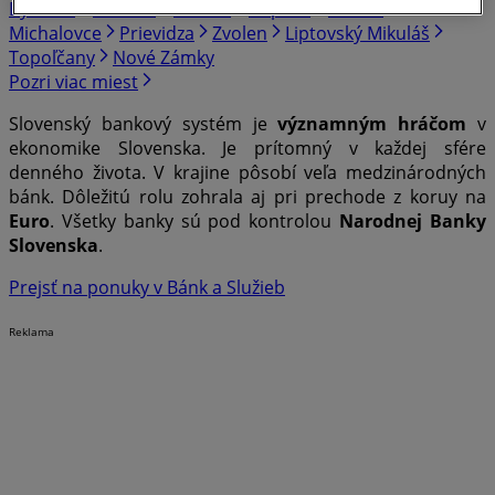
Bystrica
Trenčín
Trnava
Poprad
Martin
Michalovce
Prievidza
Zvolen
Liptovský Mikuláš
Topoľčany
Nové Zámky
Pozri viac miest
Slovenský bankový systém je
významným hráčom
v
ekonomike Slovenska. Je prítomný v každej sfére
denného života. V krajine pôsobí veľa medzinárodných
bánk. Dôležitú rolu zohrala aj pri prechode z koruy na
Euro
. Všetky banky sú pod kontrolou
Narodnej Banky
Slovenska
.
Prejsť na ponuky v Bánk a Služieb
Reklama