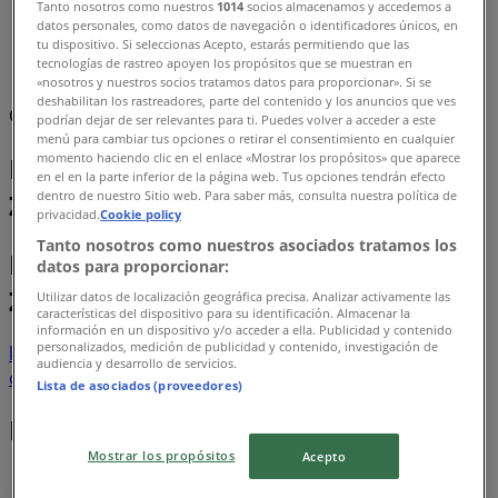
Tanto nosotros como nuestros
1014
socios almacenamos y accedemos a
datos personales, como datos de navegación o identificadores únicos, en
Tiendeo v Nové Zámky
»
tu dispositivo. Si seleccionas Acepto, estarás permitiendo que las
tecnologías de rastreo apoyen los propósitos que se muestran en
Bánk a Služieb Ponuky — Nové Zámky
«nosotros y nuestros socios tratamos datos para proporcionar». Si se
deshabilitan los rastreadores, parte del contenido y los anuncios que ves
Chystáme sa publikovať ponuky z Bánk a Služieb
podrían dejar de ser relevantes para ti. Puedes volver a acceder a este
menú para cambiar tus opciones o retirar el consentimiento en cualquier
momento haciendo clic en el enlace «Mostrar los propósitos» que aparece
Bánk a Služieb katalógy v Nové
en el en la parte inferior de la página web. Tus opciones tendrán efecto
Zámky
dentro de nuestro Sitio web. Para saber más, consulta nuestra política de
privacidad.
Cookie policy
Tanto nosotros como nuestros asociados tratamos los
Letáky a najlepšie ponuky v Nové
datos para proporcionar:
Zámky
Utilizar datos de localización geográfica precisa. Analizar activamente las
características del dispositivo para su identificación. Almacenar la
información en un dispositivo y/o acceder a ella. Publicidad y contenido
personalizados, medición de publicidad y contenido, investigación de
kebab
bazár
kopačky
plavky
pracovné
audiencia y desarrollo de servicios.
odevy
papiernictvo
box
domino
ovčí syr
Lista de asociados (proveedores)
Bánk a Služieb v iných mestách
Mostrar los propósitos
Acepto
Bratislava
Košice
Žilina
Prešov
Nitra
Banská