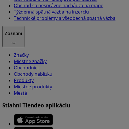
Obchod sa nesprávne nachádza na mape
Týždenná spätná väzba na inzerciu
Technické problémy a všeobecná spätná väzba
Zoznam
Značky
Miestne značky
Obchodníci
Obchody nablízku
Produkty
Miestne produkty
Mestá
Stiahni Tiendeo aplikáciu