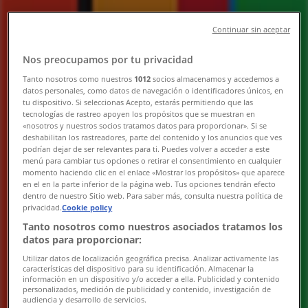
Sledujte nás a získajte zľavy
Continuar sin aceptar
Tiendeo
»
Ponuky Bánk a Služieb v okolí
»
Nos preocupamos por tu privacidad
mBank
Tanto nosotros como nuestros
1012
socios almacenamos y accedemos a
datos personales, como datos de navegación o identificadores únicos, en
Alte magazine Bánk a Služieb din
tu dispositivo. Si seleccionas Acepto, estarás permitiendo que las
tecnologías de rastreo apoyen los propósitos que se muestran en
orașul dumneavoastră
«nosotros y nuestros socios tratamos datos para proporcionar». Si se
deshabilitan los rastreadores, parte del contenido y los anuncios que ves
podrían dejar de ser relevantes para ti. Puedes volver a acceder a este
Rýchly pohľad na ponuky mBank
menú para cambiar tus opciones o retirar el consentimiento en cualquier
momento haciendo clic en el enlace «Mostrar los propósitos» que aparece
en el en la parte inferior de la página web. Tus opciones tendrán efecto
dentro de nuestro Sitio web. Para saber más, consulta nuestra política de
privacidad.
Cookie policy
Kategória:
Bánk a Služieb
Tanto nosotros como nuestros asociados tratamos los
datos para proporcionar:
Chystáme sa publikovať ponuky z mBank
Utilizar datos de localización geográfica precisa. Analizar activamente las
características del dispositivo para su identificación. Almacenar la
Reklama
información en un dispositivo y/o acceder a ella. Publicidad y contenido
personalizados, medición de publicidad y contenido, investigación de
audiencia y desarrollo de servicios.