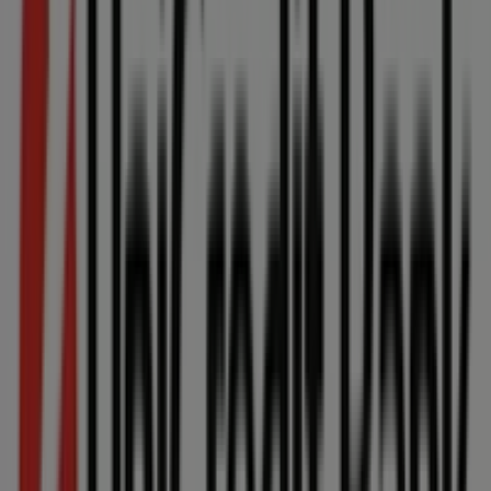
Kategória:
Bánk a Služieb
Niečo, čo ťa môže zaujímať -
Unicredit Bank ...
Vitajte na Tiendeo, ideálnom mieste na nájdenie
najlepších
ponúk
,
katalógov
a
akcií
v kategórii
Bánk a
Služieb
v Szlovákia. Počas mesiaca
august 2026
na
Tiendeo nájdete najnovšie novinky a zľavy značky
Unicredit Bank
, jednej z najznámejších v sektore
Bánk a
Služieb
.
Na našej platforme objavíte široký výber produktov s
neuveriteľnými
akciami
, ktoré vám pomôžu ušetriť pri
nákupoch. Prezrite si katalógy
Unicredit Bank
a
nepremeškajte žiadnu exkluzívnu ponuku dostupnú v
august
. Okrem toho ponúkame podrobné informácie o
zľavových kampaniach, výpredajoch a sezónnych
novinkách v kategórii
Bánk a Služieb
.