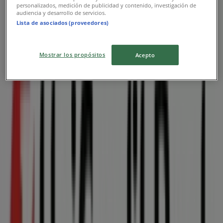
personalizados, medición de publicidad y contenido, investigación de
Reklama
audiencia y desarrollo de servicios.
Lista de asociados (proveedores)
Mostrar los propósitos
Acepto
{"numCatalogs":0}
Alte întreprinderi din Bánk a Služieb
Rýchly pohľad na ponuky Unicredit
Bank