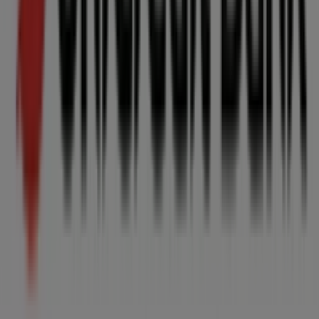
Tiendeo je súčasťou technologickej spoločnosti
Shopfully, vďaka ktorej sa po celom svete mení spôsob
lokálneho nakupovania.
Tiendeo
Čo robíme
Obchodné riešenia
Správy a médiá