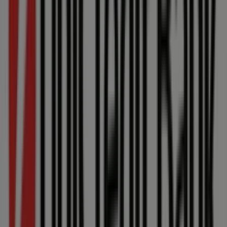
Využite naplno
ponuky
a akcie značky
Unicredit Bank
a
zostaňte informovaní o všetkých aktualizáciách cien a
produktov počas
august 2026
. Na Tiendeo máte vždy
prístup k najlepším nákupným príležitostiam v Szlovákia.
Nečakajte a začnite objavovať ponuky, ktoré sme pre vás
pripravili!
Nájdi katalógy v Unicredit Bank v
tvoje mesto
Unicredit Bank v Bratislava
Unicredit Bank v Košice
Unicredit Bank v Žilina
Unicredit Bank v Nitra
Unicredit Bank v Banská Bystrica
Unicredit Bank v
Trenčín
Unicredit Bank v Trnava
Unicredit Bank v
Poprad
Unicredit Bank v Martin
Unicredit Bank v
Michalovce
Unicredit Bank v Prievidza
Unicredit Bank
v Zvolen
Pozri viac miest