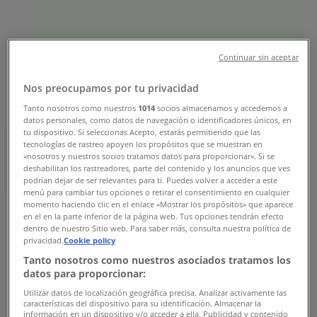
Sledujte nás a získajte zľavy
Tiendeo
»
Continuar sin aceptar
Ponuky Bánk a Služieb v okolí
»
Nos preocupamos por tu privacidad
Unicredit Bank
Tanto nosotros como nuestros
1014
socios almacenamos y accedemos a
datos personales, como datos de navegación o identificadores únicos, en
Alte magazine Bánk a Služieb din
tu dispositivo. Si seleccionas Acepto, estarás permitiendo que las
tecnologías de rastreo apoyen los propósitos que se muestran en
orașul dumneavoastră
«nosotros y nuestros socios tratamos datos para proporcionar». Si se
deshabilitan los rastreadores, parte del contenido y los anuncios que ves
podrían dejar de ser relevantes para ti. Puedes volver a acceder a este
Rýchly pohľad na ponuky Unicredit
menú para cambiar tus opciones o retirar el consentimiento en cualquier
momento haciendo clic en el enlace «Mostrar los propósitos» que aparece
Bank
en el en la parte inferior de la página web. Tus opciones tendrán efecto
dentro de nuestro Sitio web. Para saber más, consulta nuestra política de
privacidad.
Cookie policy
Tanto nosotros como nuestros asociados tratamos los
Kategória:
Bánk a Služieb
datos para proporcionar:
Utilizar datos de localización geográfica precisa. Analizar activamente las
Chystáme sa publikovať ponuky z Unicredit Bank
características del dispositivo para su identificación. Almacenar la
información en un dispositivo y/o acceder a ella. Publicidad y contenido