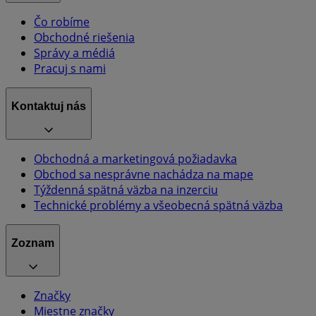
Čo robíme
Obchodné riešenia
Správy a médiá
Pracuj s nami
Kontaktuj nás
Obchodná a marketingová požiadavka
Obchod sa nesprávne nachádza na mape
Týždenná spätná väzba na inzerciu
Technické problémy a všeobecná spätná väzba
Zoznam
Značky
Miestne značky