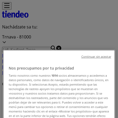
Nachádzate sa tu:
Trnava - 81000
Featured
Supermarkety
Odevy, Obuv a
Continuar sin aceptar
Doplnky
Elektronika
Dom a Záhrada
Drogéria a
Kozmetika
Šport
Hračky a Voľný Čas
Auto, Moto a
Nos preocupamos por tu privacidad
Náhradné Diely
Reštaurácia
Bánk a Služieb
Tanto nosotros como nuestros
1014
socios almacenamos y accedemos a
datos personales, como datos de navegación o identificadores únicos, en
Obchody nablízku
tu dispositivo. Si seleccionas Acepto, estarás permitiendo que las
tecnologías de rastreo apoyen los propósitos que se muestran en
«nosotros y nuestros socios tratamos datos para proporcionar». Si se
Tiendeo v Trnava
»
deshabilitan los rastreadores, parte del contenido y los anuncios que ves
podrían dejar de ser relevantes para ti. Puedes volver a acceder a este
Zoznam obchodov v Trnava
menú para cambiar tus opciones o retirar el consentimiento en cualquier
momento haciendo clic en el enlace «Mostrar los propósitos» que aparece
en el en la parte inferior de la página web. Tus opciones tendrán efecto