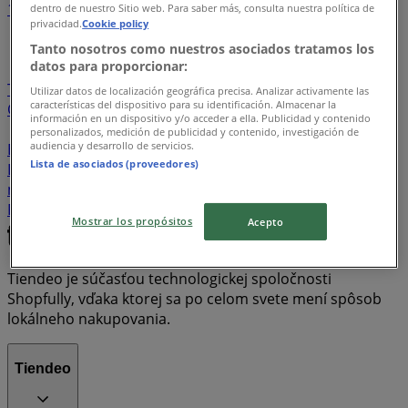
1
2
3
4
5
dentro de nuestro Sitio web. Para saber más, consulta nuestra política de
privacidad.
Cookie policy
...
6
Tanto nosotros como nuestros asociados tratamos los
datos para proporcionar:
Lidl
Kaufland
Fresh
VÚB Banka
COOP Jednota
Telekom
KiK
Orange
Slovenská Sporiteľňa
TEDi
Utilizar datos de localización geográfica precisa. Analizar activamente las
características del dispositivo para su identificación. Almacenar la
O2
Raiffeisen Bank
Pepco
Oriflame
Unicredit Bank
información en un dispositivo y/o acceder a ella. Publicidad y contenido
Billa
CBA
Tesco
Kärcher
TETA Drogerie
Tatra
personalizados, medición de publicidad y contenido, investigación de
audiencia y desarrollo de servicios.
Banka
ČSOB
OBI
Pompo
Merkury Market
Benu
Lista de asociados (proveedores)
Lekáreň
Gate
TERNO
BAUHAUS
PLANEO Elektro
mBank
Takko
CCC
JYSK
Prima Banka
Kondela
Pandora
Decathlon
Mountfield
Dr Max
Mostrar los propósitos
Acepto
Tiendeo je súčasťou technologickej spoločnosti
Shopfully, vďaka ktorej sa po celom svete mení spôsob
lokálneho nakupovania.
Tiendeo