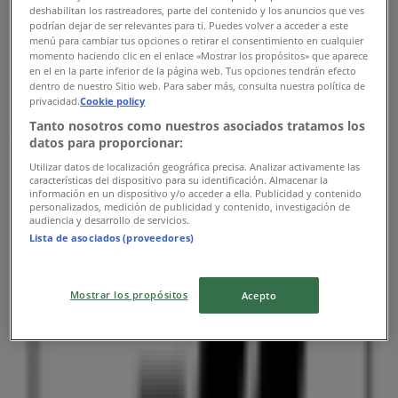
deshabilitan los rastreadores, parte del contenido y los anuncios que ves
09:00 - 17:00
podrían dejar de ser relevantes para ti. Puedes volver a acceder a este
Piatok
menú para cambiar tus opciones o retirar el consentimiento en cualquier
09:00 - 17:00
momento haciendo clic en el enlace «Mostrar los propósitos» que aparece
en el en la parte inferior de la página web. Tus opciones tendrán efecto
Sobota
dentro de nuestro Sitio web. Para saber más, consulta nuestra política de
privacidad.
Cookie policy
Zatvorené
Tanto nosotros como nuestros asociados tratamos los
datos para proporcionar:
Mapa
+421800001100
Utilizar datos de localización geográfica precisa. Analizar activamente las
Zatvorené
características del dispositivo para su identificación. Almacenar la
información en un dispositivo y/o acceder a ella. Publicidad y contenido
personalizados, medición de publicidad y contenido, investigación de
audiencia y desarrollo de servicios.
Lista de asociados (proveedores)
Nedel’a
Zatvorené
Mostrar los propósitos
Acepto
Pondelok
09:00 - 17:00
Utorok
09:00 - 17:00
Streda