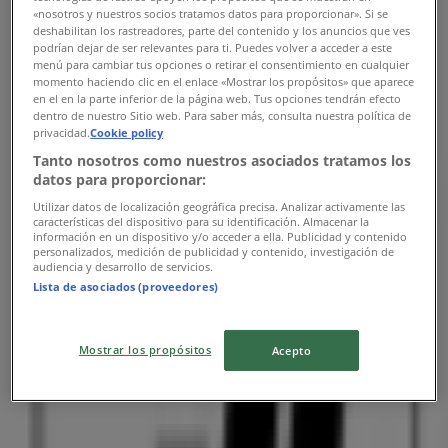
«nosotros y nuestros socios tratamos datos para proporcionar». Si se
deshabilitan los rastreadores, parte del contenido y los anuncios que ves
podrían dejar de ser relevantes para ti. Puedes volver a acceder a este
menú para cambiar tus opciones o retirar el consentimiento en cualquier
momento haciendo clic en el enlace «Mostrar los propósitos» que aparece
en el en la parte inferior de la página web. Tus opciones tendrán efecto
dentro de nuestro Sitio web. Para saber más, consulta nuestra política de
privacidad.
Cookie policy
Tanto nosotros como nuestros asociados tratamos los
datos para proporcionar:
{"numCatalogs":0}
Utilizar datos de localización geográfica precisa. Analizar activamente las
características del dispositivo para su identificación. Almacenar la
Rozvrhy a adresy Tatra Banka
información en un dispositivo y/o acceder a ella. Publicidad y contenido
personalizados, medición de publicidad y contenido, investigación de
audiencia y desarrollo de servicios.
Lista de asociados (proveedores)
Mostrar los propósitos
Acepto
Tatra Banka
Veľká okružná 59/A, Žilina
171 m