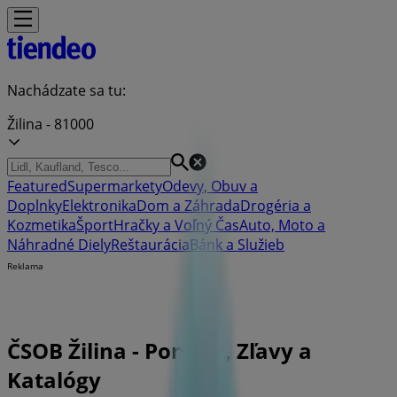
Nachádzate sa tu:
Žilina - 81000
Featured
Supermarkety
Odevy, Obuv a
Doplnky
Elektronika
Dom a Záhrada
Drogéria a
Kozmetika
Šport
Hračky a Voľný Čas
Auto, Moto a
Náhradné Diely
Reštaurácia
Bánk a Služieb
Reklama
ČSOB Žilina - Ponuky, Zľavy a
Katalógy