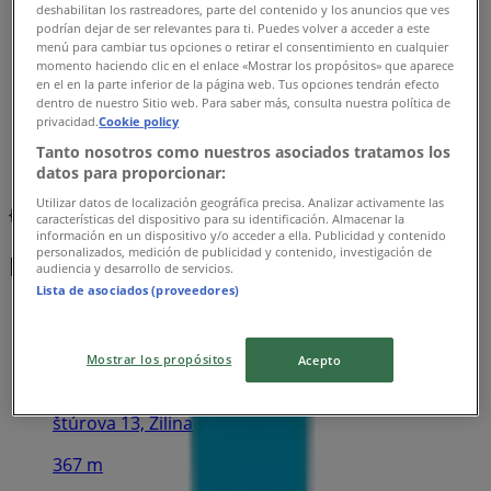
deshabilitan los rastreadores, parte del contenido y los anuncios que ves
podrían dejar de ser relevantes para ti. Puedes volver a acceder a este
menú para cambiar tus opciones o retirar el consentimiento en cualquier
momento haciendo clic en el enlace «Mostrar los propósitos» que aparece
en el en la parte inferior de la página web. Tus opciones tendrán efecto
dentro de nuestro Sitio web. Para saber más, consulta nuestra política de
privacidad.
Cookie policy
Tanto nosotros como nuestros asociados tratamos los
datos para proporcionar:
Utilizar datos de localización geográfica precisa. Analizar activamente las
{"numCatalogs":0}
características del dispositivo para su identificación. Almacenar la
información en un dispositivo y/o acceder a ella. Publicidad y contenido
personalizados, medición de publicidad y contenido, investigación de
Rozvrhy a adresy ČSOB
audiencia y desarrollo de servicios.
Lista de asociados (proveedores)
Mostrar los propósitos
Acepto
ČSOB
štúrova 13, Žilina
367 m