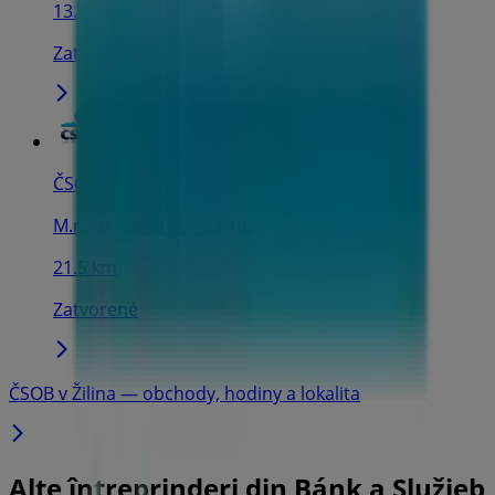
13.3 km
Zatvorené
ČSOB
M.r. štefánika 56, Martin
21.5 km
Zatvorené
ČSOB v Žilina — obchody, hodiny a lokalita
Alte întreprinderi din Bánk a Služieb