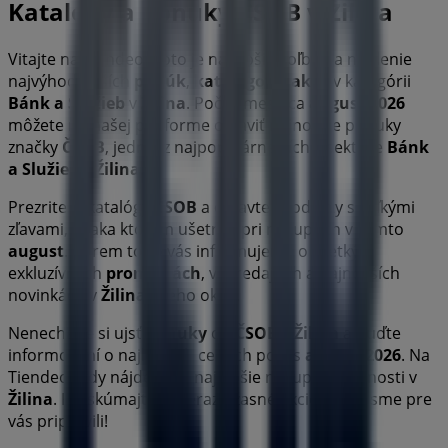
Katalógy a ponuky ČSOB v Žilina
Vitajte na Tiendeo! Toto je najlepšia voľba na nájdenie
najvýhodnejších
ponúk
,
katalógov
a
akcií
v kategórii
Bánk a Služieb
v
Žilina
. Počas mesiaca
august 2026
môžete na našej platforme objaviť najnovšie ponuky
značky
ČSOB
, jednej z najpopulárnejších v sektore
Bánk
a Služieb
v
Žilina
.
Prezrite si katalógy
ČSOB
a objavte produkty s veľkými
zľavami, vďaka ktorým ušetríte pri nákupoch v tomto
august
. Okrem toho vás informujeme o všetkých
exkluzívnych
promóciách
, výpredajoch a najnovších
novinkách v
Žilina
a jeho okolí.
Nenechajte si ujsť
ponuky
od
ČSOB
v
Žilina
a buďte
informovaní o najlepších cenách počas
august 2026
. Na
Tiendeo vždy nájdete tie najlepšie nákupné možnosti v
Žilina
. Preskúmajte už teraz úžasné akcie, ktoré sme pre
vás pripravili!