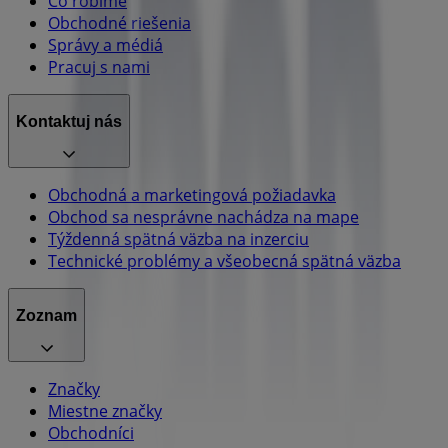
Čo robíme
Obchodné riešenia
Správy a médiá
Pracuj s nami
Kontaktuj nás
Obchodná a marketingová požiadavka
Obchod sa nesprávne nachádza na mape
Týždenná spätná väzba na inzerciu
Technické problémy a všeobecná spätná väzba
Zoznam
Značky
Miestne značky
Obchodníci