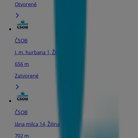
Otvorené
ČSOB
J. m. hurbana 1, Žilina
656 m
Zatvorené
ČSOB
Jána milca 14, Žilina
702 m