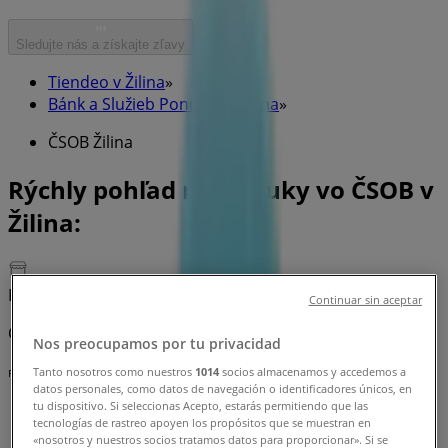
Sledujte nás a získajte zľavy
Tiendeo v Žilina
»
Bánk a Služieb Ponuky — Žilina
»
ČSOB Žilina
Rýchly pohľad na ponuky vo ČSOB v
Žilina:
Kategória:
Bánk a Služieb
Continuar sin aceptar
Chystáme sa publikovať ponuky z ČSOB
Nos preocupamos por tu privacidad
Tanto nosotros como nuestros
1014
socios almacenamos y accedemos a
Reklama
datos personales, como datos de navegación o identificadores únicos, en
tu dispositivo. Si seleccionas Acepto, estarás permitiendo que las
tecnologías de rastreo apoyen los propósitos que se muestran en
«nosotros y nuestros socios tratamos datos para proporcionar». Si se