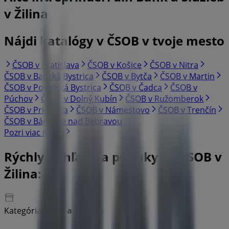
v Žilina
Nájdi katalógy v ČSOB v tvoje mesto
ČSOB v Bratislava
ČSOB v Košice
ČSOB v Nitra
ČSOB v Banská Bystrica
ČSOB v Bytča
ČSOB v Martin
ČSOB v Považská Bystrica
ČSOB v Čadca
ČSOB v
Púchov
ČSOB v Dolný Kubín
ČSOB v Ružomberok
ČSOB v Prievidza
ČSOB v Námestovo
ČSOB v Trenčín
ČSOB v Bánovce nad Bebravou
Pozri viac miest
Rýchly pohľad na ponuky vo ČSOB v
Žilina:
Kategória:
Bánk a Služieb