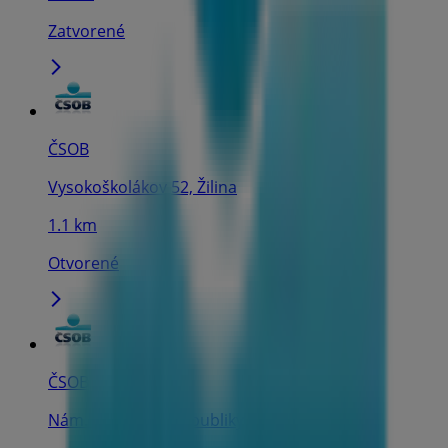
Zatvorené
ČSOB
Vysokoškolákov 52, Žilina
1.1 km
Otvorené
ČSOB
Nám. slovenskej republiky 10, Bytča