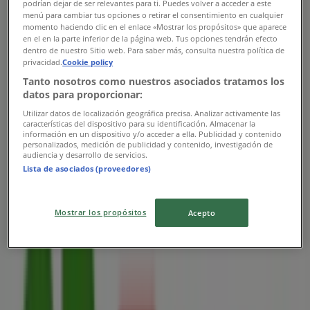
podrían dejar de ser relevantes para ti. Puedes volver a acceder a este
Piatok
menú para cambiar tus opciones o retirar el consentimiento en cualquier
07:00 - 19:00
momento haciendo clic en el enlace «Mostrar los propósitos» que aparece
Sobota
en el en la parte inferior de la página web. Tus opciones tendrán efecto
dentro de nuestro Sitio web. Para saber más, consulta nuestra política de
08:00 - 18:00
privacidad.
Cookie policy
Mapa
0914 364 203
Tanto nosotros como nuestros asociados tratamos los
datos para proporcionar:
Otvorené
Do 20:00
Utilizar datos de localización geográfica precisa. Analizar activamente las
características del dispositivo para su identificación. Almacenar la
información en un dispositivo y/o acceder a ella. Publicidad y contenido
personalizados, medición de publicidad y contenido, investigación de
audiencia y desarrollo de servicios.
Nedel’a
Lista de asociados (proveedores)
06:00 - 20:00
Pondelok
06:00 - 20:00
Mostrar los propósitos
Acepto
Utorok
06:00 - 20:00
Streda
06:00 - 20:00
Štvrtok
06:00 - 20:00
Piatok