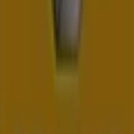
Tiendeo je súčasťou technologickej spoločnosti
Shopfully, vďaka ktorej sa po celom svete mení spôsob
lokálneho nakupovania.