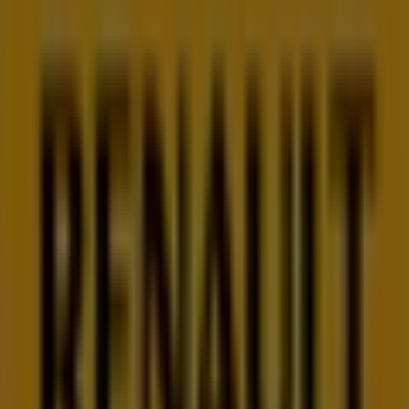
Tiendeo
Čo robíme
Obchodné riešenia
Správy a médiá
Pracuj s nami
Kontaktuj nás
Obchodná a marketingová požiadavka
Obchod sa nesprávne nachádza na mape
Týždenná spätná väzba na inzerciu
Technické problémy a všeobecná spätná väzba
Zoznam