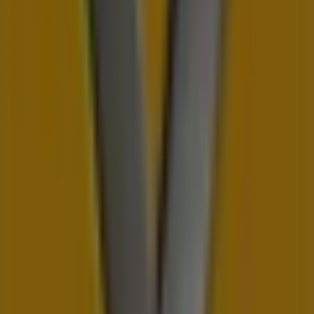
Renault
Vitajte v predajni
Renault
na Tiendeo! Tu môžete objaviť
najlepšie
ponuky
,
akcie
a
katalógy
tejto poprednej
značky v sektore
Auto, Moto a Náhradné Diely
. Naša
kamenná predajňa sa nachádza na adrese
Odbojárov
679
,
Topoľčany
, kde nájdete široký výber kvalitných
produktov a ušetríte počas celého
august 2026
.
Na Tiendeo vám poskytujeme aktuálne informácie o
Renault
, vrátane otváracích hodín, exkluzívnych ponúk a
presnej polohy predajne na adrese
Odbojárov 679
.
Okrem toho máte prístup k najnovším katalógom
Renault
, kde môžete objaviť najnovšie akcie a využiť
skvelé zľavy na produkty z kategórie
Auto, Moto a
Náhradné Diely
pri nakupovaní v
Topoľčany
.
Nenechajte si ujsť príležitosť navštíviť predajňu
Renault
na adrese
Odbojárov 679
a vychutnať si kompletný
nákupný zážitok. Objavte akcie, ktoré sme pre vás