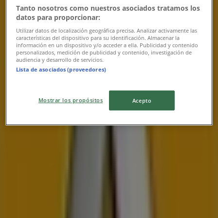
Tanto nosotros como nuestros asociados tratamos los
datos para proporcionar:
Utilizar datos de localización geográfica precisa. Analizar activamente las
características del dispositivo para su identificación. Almacenar la
información en un dispositivo y/o acceder a ella. Publicidad y contenido
personalizados, medición de publicidad y contenido, investigación de
Najbližšie obchody
audiencia y desarrollo de servicios.
Lista de asociados (proveedores)
Mostrar los propósitos
Acepto
Tesco
Martina Benku 1/A 4590, Topoľčany
6 m
Otvorené
Fann Parfumérie