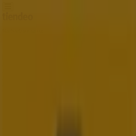
Nachádzate sa tu:
Topoľčany - 81000
Featured
Supermarkety
Odevy, Obuv a
Doplnky
Elektronika
Dom a Záhrada
Drogéria a
Kozmetika
Šport
Hračky a Voľný Čas
Auto, Moto a
Náhradné Diely
Reštaurácia
Bánk a Služieb
Reklama
Renault Predajní | Odbojárov 679,
Topoľčany - Otváracie Hodiny a