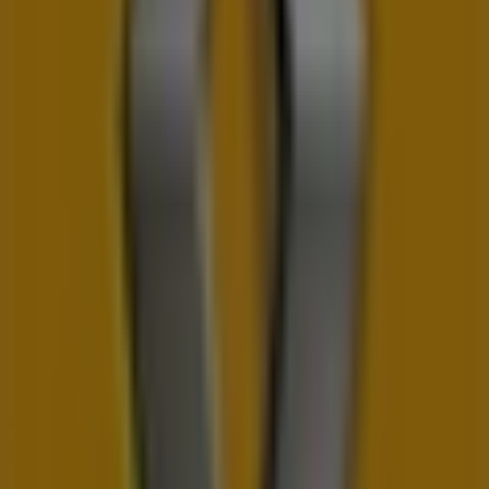
135 m
Otvorené
VÚB Banka
Moyzesova 585/2, Topoľčany
143 m
Otvorené
Alte întreprinderi din Auto, Moto a
Náhradné Diely v Topoľčany