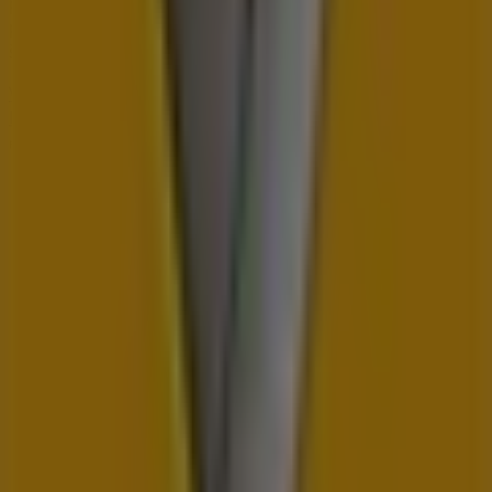
pripravili na
august
, a buďte informovaní o najlepších
ponukách
Renault
v
Topoľčany
. Navštívte nás a začnite
šetriť už dnes!
Viac informácií — Renault
Zobraziť ostatné predajne
Renault v Topoľčany
Reklama