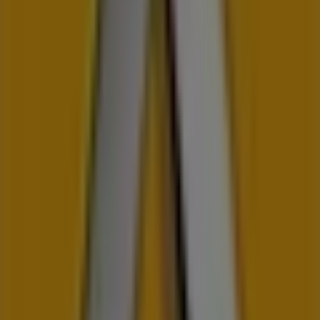
Štúrova 6, Topoľčany
96 m
Zatvorené
Tescoma
Moyzesova 6, Topoľčany
120 m
COOP Jednota
Dr.adámiho, Topoľčany