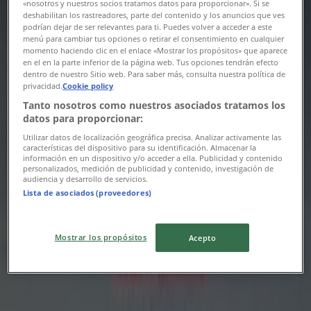
«nosotros y nuestros socios tratamos datos para proporcionar». Si se
deshabilitan los rastreadores, parte del contenido y los anuncios que ves
podrían dejar de ser relevantes para ti. Puedes volver a acceder a este
menú para cambiar tus opciones o retirar el consentimiento en cualquier
momento haciendo clic en el enlace «Mostrar los propósitos» que aparece
en el en la parte inferior de la página web. Tus opciones tendrán efecto
dentro de nuestro Sitio web. Para saber más, consulta nuestra política de
Škoda
privacidad.
Cookie policy
Tanto nosotros como nuestros asociados tratamos los
Skoda Octavia FL katalog
datos para proporcionar:
Utilizar datos de localización geográfica precisa. Analizar activamente las
Platnosť končí 13. 8.
características del dispositivo para su identificación. Almacenar la
información en un dispositivo y/o acceder a ella. Publicidad y contenido
personalizados, medición de publicidad y contenido, investigación de
audiencia y desarrollo de servicios.
Lista de asociados (proveedores)
Škoda
Skoda Octavia FL Extra cennik
Mostrar los propósitos
Acepto
Platnosť končí 13. 8.
Reklama