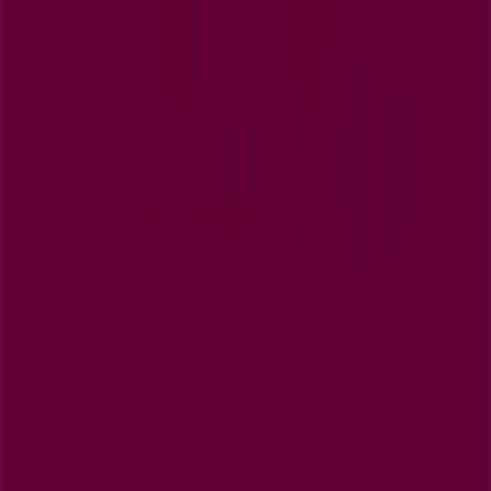
Tiendeo
Čo robíme
Obchodné riešenia
Správy a médiá
Pracuj s nami
Kontaktuj nás
Obchodná a marketingová požiadavka
Obchod sa nesprávne nachádza na mape
Týždenná spätná väzba na inzerciu
Technické problémy a všeobecná spätná väzba
Zoznam