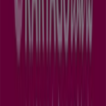
Nenechajte si ujsť
ponuky
v obchodoch
Kartago Tours
v
Prešov
a zostaňte informovaní o najlepších cenách počas
august 2026
. Na Tiendeo vždy nájdete tie najlepšie
obchody a nákupné možnosti v
Prešov
. Začnite
objavovať obchody a akcie, ktoré sme pre vás pripravili,
už teraz!
Reklama