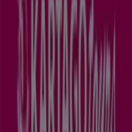
Kartago Tours
Vitajte na Tiendeo! Toto je najlepšia možnosť nielen na
nájdenie najlepších
ponúk
,
katalógov
a
akcií
, ale aj na
objavenie najlepších obchodov v
Prešov
. Počas mesiaca
august 2026
môžete na našej platforme spoznať
najnovšie ponuky
Kartago Tours
, jednej z najznámejších
značiek, ako aj polohu a detaily najbližších obchodov v
Prešov
.
Na Tiendeo máte prístup nielen k
zľavám
a
akciám
, ale
aj k informáciám o kamenných obchodoch vo vašom
meste. Prezrite si katalógy
Kartago Tours
, nájdite
predajne v
Prešov
a objavte produkty s veľkými zľavami,
vďaka ktorým môžete ušetriť počas
august
. Okrem toho
vám poskytujeme podrobné informácie o presných
polohách obchodov, otváracích hodinách a ďalších
detailoch, ktoré vám pomôžu pri nákupoch.