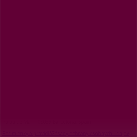
Značky
Miestne značky
Obchodníci
Obchody nablízku
Produkty
Miestne produkty
Mestá
Stiahni Tiendeo aplikáciu
Copyright © Tiendeo ® 2026 · Shopfully Marketing S.L.U. –
Palau de Mar – 08039 Barcelona, Spain
Podmienky a pravidlá
Zásady ochrany osobných údajov