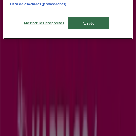
Lista de asociados (proveedores)
Mostrar los propósitos
Acepto
Chystáme sa publikovať ponuky z Kartago Tours
Mestá s predajňami Kartago Tours
Kartago Tours Košice
Kartago Tours Poprad
Pozri viac miest
Alte întreprinderi din Hračky a
Voľný Čas v Prešov