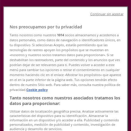
Adresy
Continuar sin aceptar
Tiendeo v Prešov
»
Hračky a Voľný Čas Ponuky — Prešov
»
Nos preocupamos por tu privacidad
Kartago Tours Prešov
»
Tanto nosotros como nuestros
1014
socios almacenamos y accedemos a
datos personales, como datos de navegación o identificadores únicos, en
Kartago Tours obchody v Prešov
tu dispositivo. Si seleccionas Acepto, estarás permitiendo que las
tecnologías de rastreo apoyen los propósitos que se muestran en
«nosotros y nuestros socios tratamos datos para proporcionar». Si se
deshabilitan los rastreadores, parte del contenido y los anuncios que ves
Kartago Tours
podrían dejar de ser relevantes para ti. Puedes volver a acceder a este
menú para cambiar tus opciones o retirar el consentimiento en cualquier
Vihorlatská 2/A, Prešov
momento haciendo clic en el enlace «Mostrar los propósitos» que aparece
en el en la parte inferior de la página web. Tus opciones tendrán efecto
dentro de nuestro Sitio web. Para saber más, consulta nuestra política de
2.4 km
privacidad.
Cookie policy
Otvorené
Tanto nosotros como nuestros asociados tratamos los
datos para proporcionar:
Utilizar datos de localización geográfica precisa. Analizar activamente las
características del dispositivo para su identificación. Almacenar la
información en un dispositivo y/o acceder a ella. Publicidad y contenido
Reklama
personalizados, medición de publicidad y contenido, investigación de
audiencia y desarrollo de servicios.