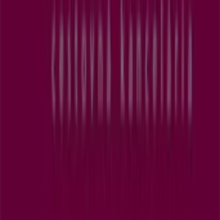
Tiendeo je súčasťou technologickej spoločnosti
Shopfully, vďaka ktorej sa po celom svete mení spôsob
lokálneho nakupovania.