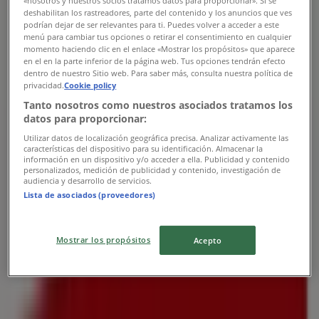
«nosotros y nuestros socios tratamos datos para proporcionar». Si se
09:00 - 17:30
deshabilitan los rastreadores, parte del contenido y los anuncios que ves
podrían dejar de ser relevantes para ti. Puedes volver a acceder a este
Piatok
menú para cambiar tus opciones o retirar el consentimiento en cualquier
09:00 - 17:30
momento haciendo clic en el enlace «Mostrar los propósitos» que aparece
Sobota
en el en la parte inferior de la página web. Tus opciones tendrán efecto
dentro de nuestro Sitio web. Para saber más, consulta nuestra política de
privacidad.
Cookie policy
Zatvorené
Tanto nosotros como nuestros asociados tratamos los
Mapa
037/6528248
datos para proporcionar:
Utilizar datos de localización geográfica precisa. Analizar activamente las
Zatvorené
características del dispositivo para su identificación. Almacenar la
información en un dispositivo y/o acceder a ella. Publicidad y contenido
personalizados, medición de publicidad y contenido, investigación de
audiencia y desarrollo de servicios.
Nedel’a
Lista de asociados (proveedores)
Zatvorené
Mostrar los propósitos
Acepto
Pondelok
09:00 - 17:30
Utorok
09:00 - 17:30
Streda