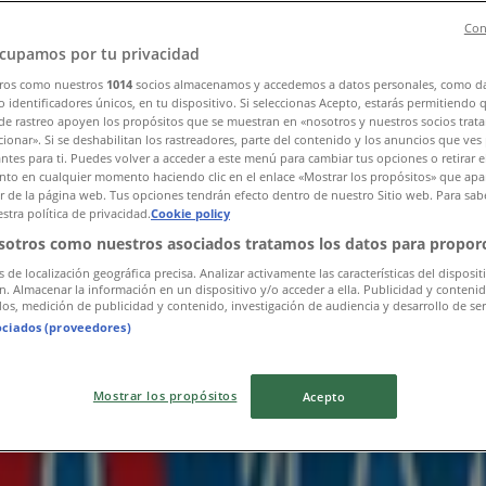
Con
cupamos por tu privacidad
ros como nuestros
1014
socios almacenamos y accedemos a datos personales, como d
 identificadores únicos, en tu dispositivo. Si seleccionas Acepto, estarás permitiendo 
de rastreo apoyen los propósitos que se muestran en «nosotros y nuestros socios trat
ionar». Si se deshabilitan los rastreadores, parte del contenido y los anuncios que ves
antes para ti. Puedes volver a acceder a este menú para cambiar tus opciones o retirar e
 Nitra:
to en cualquier momento haciendo clic en el enlace «Mostrar los propósitos» que apar
or de la página web. Tus opciones tendrán efecto dentro de nuestro Sitio web. Para sab
stra política de privacidad.
Cookie policy
sotros como nuestros asociados tratamos los datos para proporc
s de localización geográfica precisa. Analizar activamente las características del disposit
ón. Almacenar la información en un dispositivo y/o acceder a ella. Publicidad y conteni
os, medición de publicidad y contenido, investigación de audiencia y desarrollo de ser
ociados (proveedores)
Mostrar los propósitos
Acepto