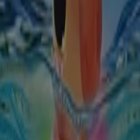
Banská Bystrica
Vitajte na Tiendeo! Toto je najlepšia voľba na nájdenie
najvýhodnejších
ponúk
,
katalógov
a
akcií
v kategórii
Hračky a Voľný Čas
v
Banská Bystrica
. Počas mesiaca
august 2026
môžete na našej platforme objaviť
najnovšie ponuky značky
Kartago Tours
, jednej z
najpopulárnejších v sektore
Hračky a Voľný Čas
v
Banská Bystrica
.
Prezrite si katalógy
Kartago Tours
a objavte produkty s
veľkými zľavami, vďaka ktorým ušetríte pri nákupoch v
tomto
august
. Okrem toho vás informujeme o všetkých
exkluzívnych
promóciách
, výpredajoch a najnovších
novinkách v
Banská Bystrica
a jeho okolí.
Nenechajte si ujsť
ponuky
od
Kartago Tours
v
Banská
Bystrica
a buďte informovaní o najlepších cenách počas
august 2026
. Na Tiendeo vždy nájdete tie najlepšie
nákupné možnosti v
Banská Bystrica
. Preskúmajte už
teraz úžasné akcie, ktoré sme pre vás pripravili!