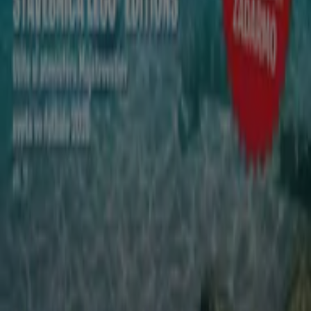
Čo robíme
Obchodné riešenia
Správy a médiá
Pracuj s nami
Kontaktuj nás
Obchodná a marketingová požiadavka
Obchod sa nesprávne nachádza na mape
Týždenná spätná väzba na inzerciu
Technické problémy a všeobecná spätná väzba
Zoznam
Značky
Miestne značky