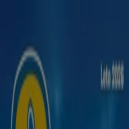
Nachádzate sa tu:
Banská Bystrica - 81000
Featured
Supermarkety
Odevy, Obuv a
Doplnky
Elektronika
Dom a Záhrada
Drogéria a
Kozmetika
Šport
Hračky a Voľný Čas
Auto, Moto a
Náhradné Diely
Reštaurácia
Bánk a Služieb
Reklama
Kartago Tours Banská Bystrica -
Zľavy, Ponuky a Akcie