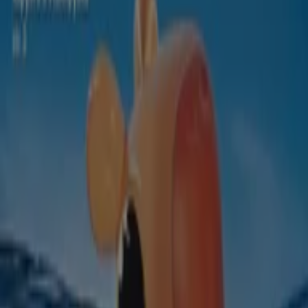
Voľný Čas v Banská Bystrica
Nájdi katalógy v Kartago Tours v
tvoje mesto
Kartago Tours v Bratislava
Kartago Tours v Košice
Kartago Tours v Žilina
Kartago Tours v Nitra
Kartago
Tours v Trenčín
Kartago Tours v Poprad
Pozri viac miest
Rýchly pohľad na ponuky vo
Kartago Tours v Banská Bystrica:
Kategória:
Hračky a Voľný Čas
Katalógy a ponuky Kartago Tours v