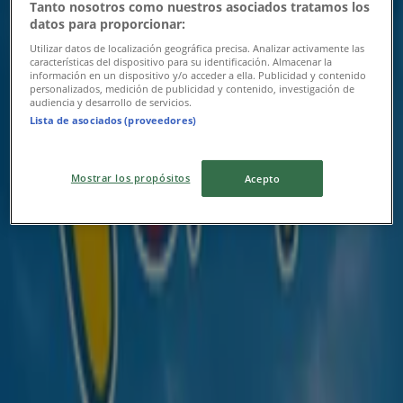
Tanto nosotros como nuestros asociados tratamos los
datos para proporcionar:
Utilizar datos de localización geográfica precisa. Analizar activamente las
características del dispositivo para su identificación. Almacenar la
información en un dispositivo y/o acceder a ella. Publicidad y contenido
personalizados, medición de publicidad y contenido, investigación de
audiencia y desarrollo de servicios.
Lista de asociados (proveedores)
{"numCatalogs":0}
Mostrar los propósitos
Acepto
Rozvrhy a adresy Kartago Tours
Kartago Tours
Horná 2, Banská Bystrica
146 m
Zatvorené