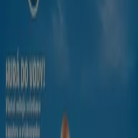
Kartago Tours v Banská Bystrica — obchody, hodiny a
lokalita
Iné letáky z Hračky a Voľný Čas v
Banská Bystrica
Pompo
Pompo katalóg
Platnosť končí 31. 8.
Banská Bystrica
Alte întreprinderi din Hračky a