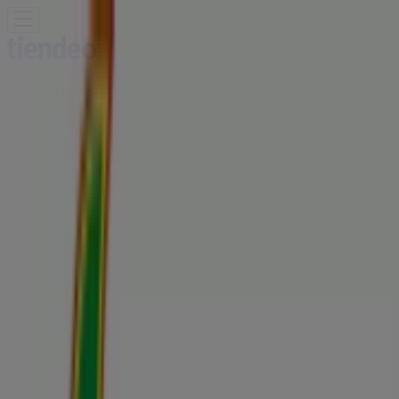
Nachádzate sa tu:
Partizánske - 81000
Featured
Supermarkety
Odevy, Obuv a
Doplnky
Elektronika
Dom a Záhrada
Drogéria a
Kozmetika
Šport
Hračky a Voľný Čas
Auto, Moto a
Náhradné Diely
Reštaurácia
Bánk a Služieb
Reklama
Fresh Obchod | Klátová Nová Ves
45, Partizánske - Kontakty a Ponuky