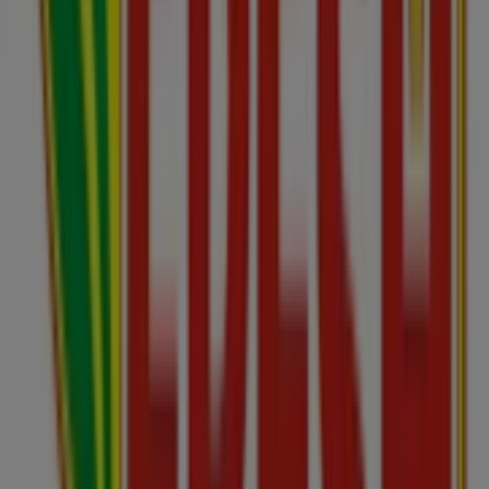
Vitajte v predajni
Fresh
na Tiendeo! Tu môžete objaviť
najlepšie
ponuky
,
akcie
a
katalógy
tejto poprednej
značky v sektore
Supermarkety
. Naša kamenná
predajňa sa nachádza na adrese
Klátová Nová Ves 45
,
Partizánske
, kde nájdete široký výber kvalitných
produktov a ušetríte počas celého
august 2026
.
Na Tiendeo vám poskytujeme aktuálne informácie o
Fresh
, vrátane otváracích hodín, exkluzívnych ponúk a
presnej polohy predajne na adrese
Klátová Nová Ves
45
. Okrem toho máte prístup k najnovším katalógom
Fresh
, kde môžete objaviť najnovšie akcie a využiť skvelé
zľavy na produkty z kategórie
Supermarkety
pri
nakupovaní v
Partizánske
.
Nenechajte si ujsť príležitosť navštíviť predajňu
Fresh
na
adrese
Klátová Nová Ves 45
a vychutnať si kompletný
nákupný zážitok. Objavte akcie, ktoré sme pre vás
pripravili na
august
, a buďte informovaní o najlepších
ponukách
Fresh
v
Partizánske
. Navštívte nás a začnite
šetriť už dnes!