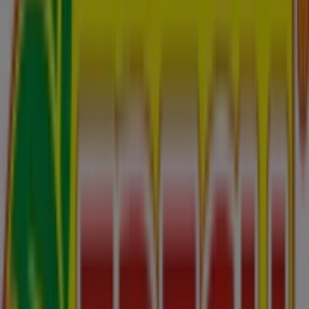
126 m
Zatvorené
Kinekus
Nitrianska 1640/110, Partizánske
183 m
Orange
Hrnčírikova 1756/1b, Partizánske
196 m