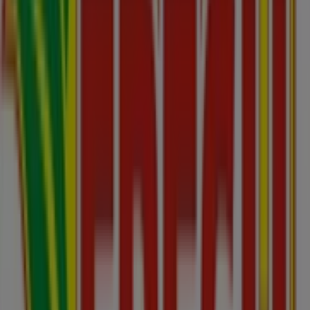
Zatvorené
COOP Jednota
Námestie snp, Partizánske
348 m
Zatvorené
Alte întreprinderi din Supermarkety
v Partizánske
Fresh