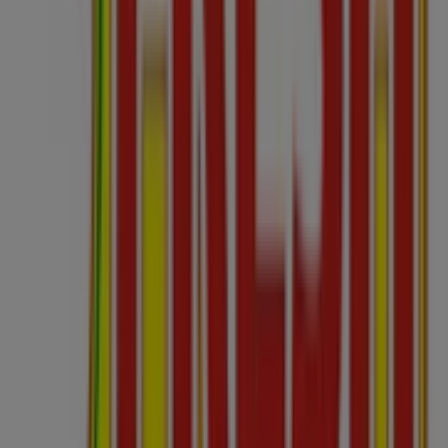
Tiendeo je súčasťou technologickej spoločnosti
Shopfully, vďaka ktorej sa po celom svete mení spôsob
lokálneho nakupovania.
Tiendeo