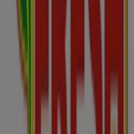
Viac informácií — Fresh
Zobraziť ostatné predajne Fresh v
Partizánske
Reklama