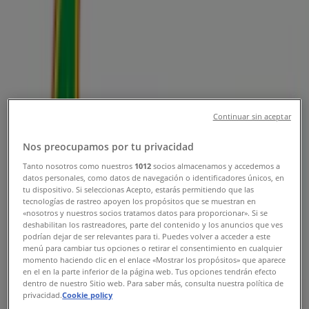
Tiendeo v Partizánske
»
Supermarkety Ponuky — Partizánske
»
Fresh Partizánske
»
Fresh | Klátová Nová Ves 45
Mapa
038/ 5420465
Mapa
038/ 5420465
Continuar sin aceptar
Fresh Ponuky — Partizánske
Nos preocupamos por tu privacidad
Tanto nosotros como nuestros
1012
socios almacenamos y accedemos a
datos personales, como datos de navegación o identificadores únicos, en
tu dispositivo. Si seleccionas Acepto, estarás permitiendo que las
tecnologías de rastreo apoyen los propósitos que se muestran en
«nosotros y nuestros socios tratamos datos para proporcionar». Si se
deshabilitan los rastreadores, parte del contenido y los anuncios que ves
podrían dejar de ser relevantes para ti. Puedes volver a acceder a este
menú para cambiar tus opciones o retirar el consentimiento en cualquier
Fresh
momento haciendo clic en el enlace «Mostrar los propósitos» que aparece
en el en la parte inferior de la página web. Tus opciones tendrán efecto
Stredné a západné Slovensko
dentro de nuestro Sitio web. Para saber más, consulta nuestra política de
privacidad.
Cookie policy