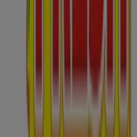
Čo robíme
Obchodné riešenia
Správy a médiá
Pracuj s nami
Kontaktuj nás
Obchodná a marketingová požiadavka
Obchod sa nesprávne nachádza na mape
Týždenná spätná väzba na inzerciu
Technické problémy a všeobecná spätná väzba
Zoznam
Značky
Miestne značky