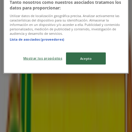
Platnosť končí 12. 8.
Tanto nosotros como nuestros asociados tratamos los
datos para proporcionar:
Najbližšie obchody
Utilizar datos de localización geográfica precisa. Analizar activamente las
características del dispositivo para su identificación. Almacenar la
información en un dispositivo y/o acceder a ella. Publicidad y contenido
personalizados, medición de publicidad y contenido, investigación de
audiencia y desarrollo de servicios.
Lista de asociados (proveedores)
101 Drogerie
Mostrar los propósitos
Acepto
Nám. SNP 1, Partizánske
55 m
Zatvorené
Billa
Nitrianska Cesta 102, Partizánske