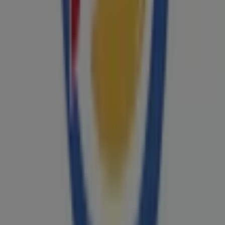
Tiendeo je súčasťou technologickej spoločnosti
Shopfully, vďaka ktorej sa po celom svete mení spôsob
lokálneho nakupovania.
Tiendeo
Čo robíme
Obchodné riešenia
Správy a médiá
Pracuj s nami
Kontaktuj nás
Obchodná a marketingová požiadavka
Obchod sa nesprávne nachádza na mape
Týždenná spätná väzba na inzerciu
Technické problémy a všeobecná spätná väzba