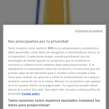
Sledujte nás a získajte zľavy
Tiendeo v Košice
»
Reštaurácia Ponuky — Košice
Continuar sin aceptar
»
Nos preocupamos por tu privacidad
Burger King Košice
Tanto nosotros como nuestros
1012
socios almacenamos y accedemos a
datos personales, como datos de navegación o identificadores únicos, en
tu dispositivo. Si seleccionas Acepto, estarás permitiendo que las
Rýchly pohľad na ponuky vo Burger
tecnologías de rastreo apoyen los propósitos que se muestran en
«nosotros y nuestros socios tratamos datos para proporcionar». Si se
King v Košice:
deshabilitan los rastreadores, parte del contenido y los anuncios que ves
podrían dejar de ser relevantes para ti. Puedes volver a acceder a este
menú para cambiar tus opciones o retirar el consentimiento en cualquier
momento haciendo clic en el enlace «Mostrar los propósitos» que aparece
Kategória:
Reštaurácia
en el en la parte inferior de la página web. Tus opciones tendrán efecto
dentro de nuestro Sitio web. Para saber más, consulta nuestra política de
Chystáme sa publikovať ponuky z Burger King
privacidad.
Cookie policy
Tanto nosotros como nuestros asociados tratamos los
Reklama
datos para proporcionar: