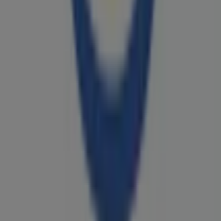
Zoznam
Značky
Miestne značky
Obchodníci
Obchody nablízku
Produkty
Miestne produkty
Mestá
Stiahni Tiendeo aplikáciu
Copyright © Tiendeo ® 2026 · Shopfully Marketing S.L.U. –