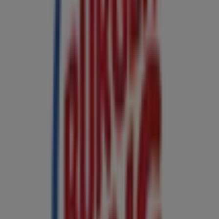
283 m
Zatvorené
Burger King v Košice — obchody, hodiny a lokalita
Alte întreprinderi din Reštaurácia v
Košice
Nájdi katalógy v Burger King v tvoje
mesto
Burger King v Bratislava
Pozri viac miest