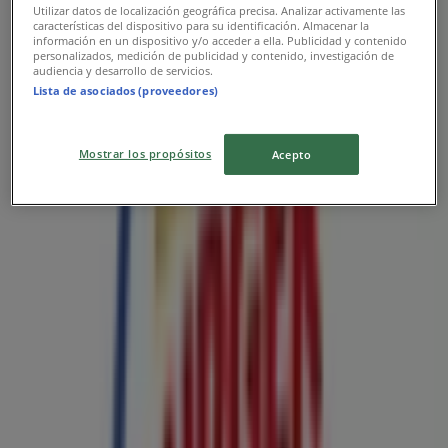
Utilizar datos de localización geográfica precisa. Analizar activamente las
características del dispositivo para su identificación. Almacenar la
información en un dispositivo y/o acceder a ella. Publicidad y contenido
personalizados, medición de publicidad y contenido, investigación de
audiencia y desarrollo de servicios.
Lista de asociados (proveedores)
Mostrar los propósitos
Acepto
{"numCatalogs":0}
Rozvrhy a adresy Burger King
Burger King
Námestie osloboditeľov 1, Košice