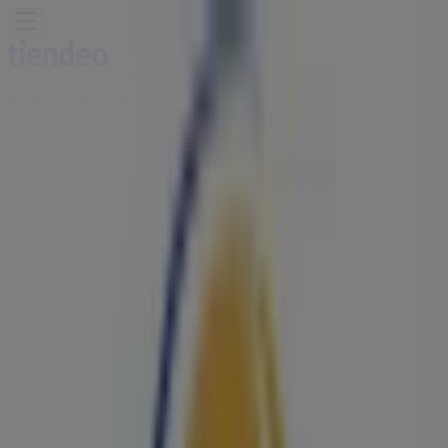
Nachádzate sa tu:
Košice - 81000
Featured
Supermarkety
Odevy, Obuv a
Doplnky
Elektronika
Dom a Záhrada
Drogéria a
Kozmetika
Šport
Hračky a Voľný Čas
Auto, Moto a
Náhradné Diely
Reštaurácia
Bánk a Služieb
Reklama
Burger King Košice - Kupóny, Zľavy
a Letáky