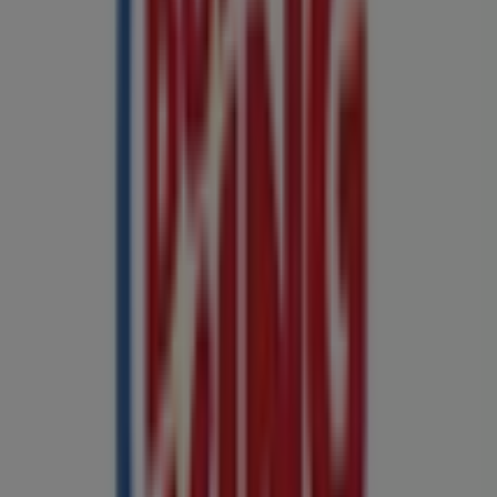
Rýchly pohľad na ponuky vo Burger
King v Košice:
Kategória:
Reštaurácia
Katalógy a ponuky Burger King v
Košice
Vitajte na Tiendeo! Toto je najlepšia voľba na nájdenie
najvýhodnejších
ponúk
,
katalógov
a
akcií
v kategórii
Reštaurácia
v
Košice
. Počas mesiaca
august 2026
môžete na našej platforme objaviť najnovšie ponuky
značky
Burger King
, jednej z najpopulárnejších v sektore
Reštaurácia
v
Košice
.
Prezrite si katalógy
Burger King
a objavte produkty s
veľkými zľavami, vďaka ktorým ušetríte pri nákupoch v
tomto
august
. Okrem toho vás informujeme o všetkých