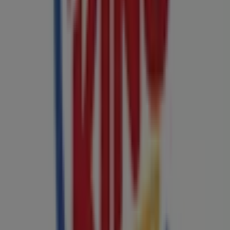
exkluzívnych
promóciách
, výpredajoch a najnovších
novinkách v
Košice
a jeho okolí.
Nenechajte si ujsť
ponuky
od
Burger King
v
Košice
a
buďte informovaní o najlepších cenách počas
august
2026
. Na Tiendeo vždy nájdete tie najlepšie nákupné
možnosti v
Košice
. Preskúmajte už teraz úžasné akcie,
ktoré sme pre vás pripravili!
Viac informácií — Burger King
Reklama